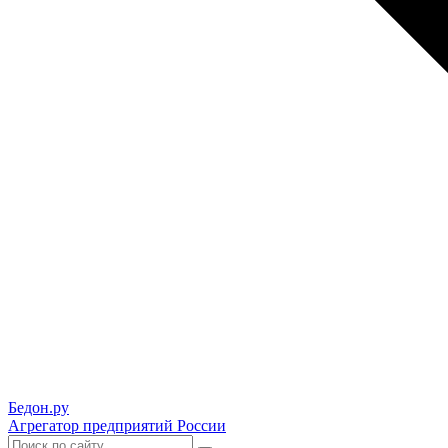
Бедон.
ру
Агрегатор предприятий России