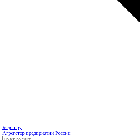
Бедон.
ру
Агрегатор предприятий России