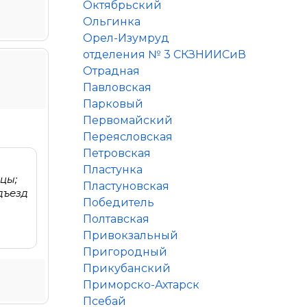
Октябрьский
Ольгинка
Орел-Изумруд
отделения № 3 СКЗНИИСиВ
Отрадная
Павловская
Парковый
Первомайский
Переясловская
Петровская
Пластунка
цы;
Пластуновская
дъезд
Победитель
Полтавская
Привокзальный
Пригородный
Прикубанский
Приморско-Ахтарск
Псебай