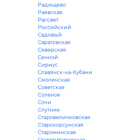
Радищево
u
Раевская
Рассвет
Российский
Садовый
Саратовская
Северская
Сенной
Сириус
Славянск-на-Кубани
Смоленская
Советская
Соленое
Сочи
Спутник
Старовеличковская
Старокорсунская
Староминская
Старотитаровская