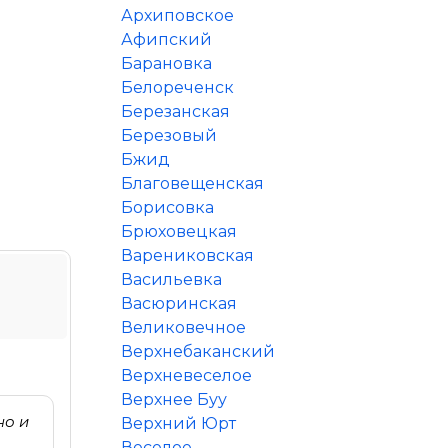
Архиповское
Афипский
Барановка
Белореченск
Березанская
Березовый
Бжид
Благовещенская
Борисовка
Брюховецкая
Варениковская
Васильевка
Васюринская
Великовечное
Верхнебаканский
Верхневеселое
Верхнее Буу
но и
Верхний Юрт
Веселое