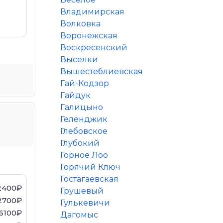
Владимирская
Волковка
Воронежская
Воскресенский
Выселки
Вышестеблиевская
Гай-Кодзор
Гайдук
Галицыно
Геленджик
Глебовское
Глубокий
Горное Лоо
Горячий Ключ
Гостагаевская
2400₽
Грушевый
2700₽
Гулькевичи
6100₽
Дагомыс