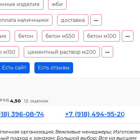
тонные изделия
жби
оплата наличными
доставка
ия
бетон
бетон м550
бетон м100
р м150
цементный раствор м200
Есть сайт
Есть отзывы
4,50
12 оценок
918) 396-08-74
+7 (918) 494-95-20
Отличная организация; Вежливые менеджеры; Изготовле
чный подход к заказам; Большой выбор; Все на высшем