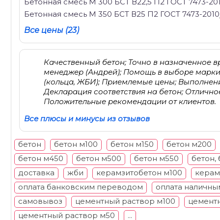
Бетонная смесь М 300 БСТ В22,5 П2 ГОСТ 7473-20
Бетонная смесь М 350 БСТ В25 П2 ГОСТ 7473-2010
Все цены (23)
Качественный бетон; Точно в назначенное в
менеджер (Андрей); Помощь в выборе марки
(кольца, ЖБИ); Приемлемые цены; Выполнени
Декларация соответствия на бетон; Отлично
Положительные рекомендации от клиентов.
Все плюсы и минусы из отзывов
бетон
бетон м100
бетон м150
бетон м200
бетон м450
бетон м500
бетон м550
бетон,
доставка
жби
керамзитобетон м100
керам
оплата банковским переводом
оплата наличны
самовывоз
цементный раствор м100
цементн
цементный раствор м50
...