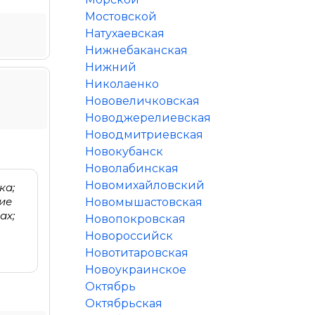
Мостовской
Натухаевская
Нижнебаканская
Нижний
Николаенко
Нововеличковская
Новоджерелиевская
Новодмитриевская
Новокубанск
Новолабинская
Новомихайловский
ка;
ие
Новомышастовская
ах;
Новопокровская
Новороссийск
Новотитаровская
Новоукраинское
Октябрь
Октябрьская