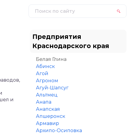
Предприятия
Краснодарского края
Белая Глина
Абинск
Агой
заводов,
Агроном
Агуй-Шапсуг
и
Альтмец
шел и
Анапа
Анапская
Апшеронск
Армавир
Архипо-Осиповка