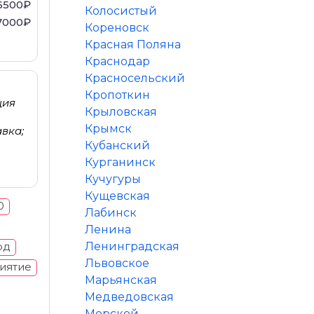
6500₽
Колосистый
7000₽
Кореновск
Красная Поляна
Краснодар
Красносельский
Кропоткин
ция
Крыловская
Крымск
вка;
Кубанский
Курганинск
Кучугуры
Кущевская
0
Лабинск
Ленина
од
Ленинградская
Львовское
иятие
Марьянская
Медведовская
Морской