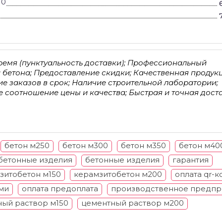
10
ремя (пунктуальность доставки); Профессиональный
 бетона; Предоставление скидки; Качественная продук
е заказов в срок; Наличие строительной лаборатории;
е соотношение цены и качества; Быстрая и точная доста
бетон м250
бетон м300
бетон м350
бетон м40
 бетонные изделия
бетонные изделия
гарантия
зитобетон м150
керамзитобетон м200
оплата qr-к
ми
оплата предоплата
производственное предпр
ый раствор м150
цементный раствор м200