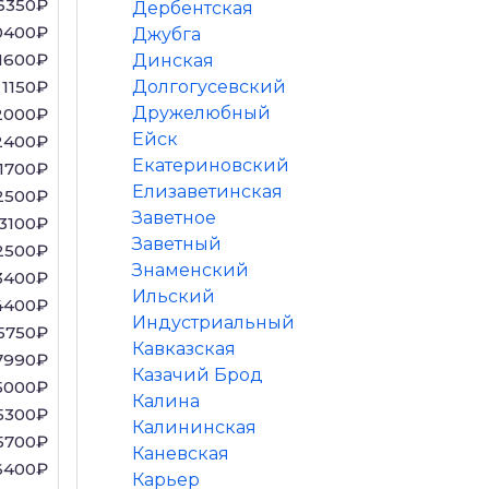
6350₽
Дербентская
0400₽
Джубга
1600₽
Динская
1150₽
Долгогусевский
Дружелюбный
2000₽
Ейск
2400₽
Екатериновский
1700₽
Елизаветинская
2500₽
Заветное
3100₽
Заветный
2500₽
Знаменский
3400₽
Ильский
4400₽
Индустриальный
5750₽
Кавказская
7990₽
Казачий Брод
5000₽
Калина
5300₽
Калининская
5700₽
Каневская
6400₽
Карьер