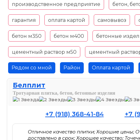
производственное предприятие
бетон, бе
гарантия
оплата картой
самовывоз
бетон м350
бетон м400
бетонные издел
цементный раствор м50
цементный раство
Рядом со мной
Район
Оплата картой
Белплит
Тротуарная плитка, бетон, бетонные изделия
+7 (918) 368-41-84
+7 (
Отличное качество плитки; Хорошие цены; 
доставлено в срок; Хорошее качество; Точе