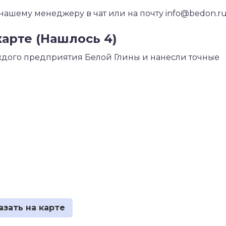
шему менеджеру в чат или на почту info@bedon.r
арте (Нашлось 4)
дого предприятия Белой Глины и нанесли точные