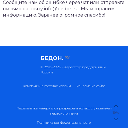
Сообщите нам об ошибке через чат или отправьте
письмо на почту info@bedon.ru. Мы исправим
информацию. Заранее огромное спасибо!
БЕДОН.
РУ
© 2018–2026 – Агрегатор предприятий
России
Компании в городах России
Реклама на сайте
Перепечатка материалов разрешена только с указанием
10
%
первоисточника
Политика конфиденциальности