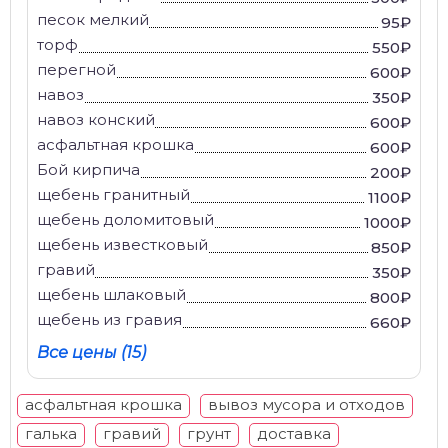
песок мелкий
95₽
торф
550₽
перегной
600₽
навоз
350₽
навоз конский
600₽
асфальтная крошка
600₽
Бой кирпича
200₽
щебень гранитный
1100₽
щебень доломитовый
1000₽
щебень известковый
850₽
гравий
350₽
щебень шлаковый
800₽
щебень из гравия
660₽
Все цены (15)
асфальтная крошка
вывоз мусора и отходов
галька
гравий
грунт
доставка