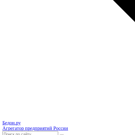
Бедон.
ру
Агрегатор предприятий России