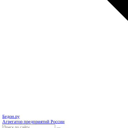
Бедон.
ру
Агрегатор предприятий России