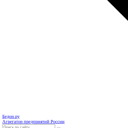
Бедон.
ру
Агрегатор предприятий России