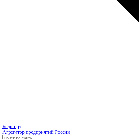
Бедон.
ру
Агрегатор предприятий России