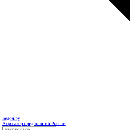
Бедон.
ру
Агрегатор предприятий России