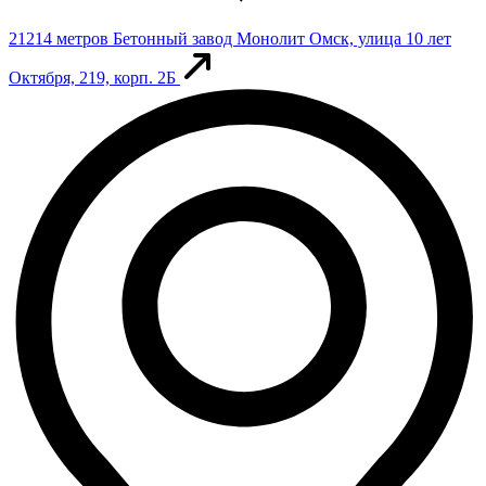
21214 метров
Бетонный завод Монолит
Омск, улица 10 лет
Октября, 219, корп. 2Б