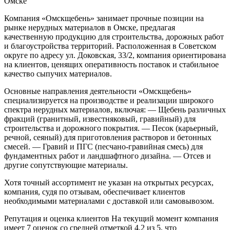
Омске
Компания «Омскщебень» занимает прочные позиции на
рынке нерудных материалов в Омске, предлагая
качественную продукцию для строительства, дорожных работ
и благоустройства территорий. Расположенная в Советском
округе по адресу ул. Доковская, 33/2, компания ориентирована
на клиентов, ценящих оперативность поставок и стабильное
качество сыпучих материалов.
Основные направления деятельности
«Омскщебень»
специализируется на производстве и реализации широкого
спектра нерудных материалов, включая:
— Щебень различных
фракций (гранитный, известняковый, гравийный) для
строительства и дорожного покрытия.
— Песок (карьерный,
речной, сеяный) для приготовления растворов и бетонных
смесей.
— Гравий и ПГС (песчано-гравийная смесь) для
фундаментных работ и ландшафтного дизайна.
— Отсев и
другие сопутствующие материалы.
Хотя точный ассортимент не указан на открытых ресурсах,
компания, судя по отзывам, обеспечивает клиентов
необходимыми материалами с доставкой или самовывозом.
Репутация и оценка клиентов
На текущий момент компания
имеет 7 оценок со средней отметкой 4,2 из 5, что