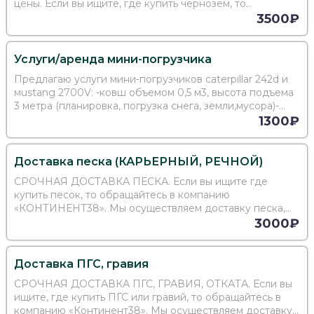
цены. Если вы ищите, где купить чернозем, то
обращайтесь в нашу компанию «Континент38». Мы
3500₽
осуществляем доставку чернозем, по максимально
доступным цена
Услуги/аренда мини-погрузчика
Предлагаю услуги мини-погрузчиков caterpillar 242d и
мustang 2700V: -ковш объемом 0,5 м3, высота подъема
3 метра (планировка, погрузка снега, земли,мусора)-
паллетные вилы (погрузка/разгрузка
1300₽
паллет)Осуществляем: уборку и вывоз снега/
строительног
Доставка песка (КАРЬЕРНЫЙ, РЕЧНОЙ)
СРОЧНАЯ ДОСТАВКА ПЕСКА. Если вы ищите где
купить песок, то обращайтесь в компанию
«КОНТИНЕНТ38». Мы осуществляем доставку песка,
по максимально доступным ценам. Готовы поставлять
3000₽
песок в любых объемах. Стоимость будет зависеть от
тоннажа, срочности д
Доставка ПГС, гравия
СРОЧНАЯ ДОСТАВКА ПГС, ГРАВИЯ, ОТКАТА. Если вы
ищите, где купить ПГС или гравий, то обращайтесь в
компанию «Континент38». Мы осуществляем доставку