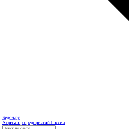
Бедон.
ру
Агрегатор предприятий России