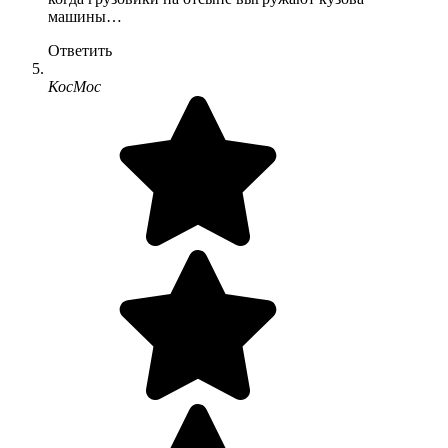
машины…
Ответить
КосМос