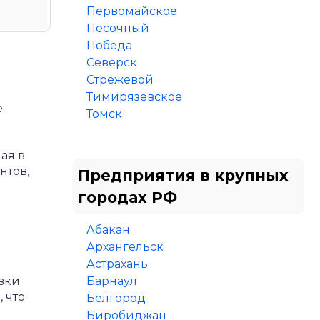
Первомайское
Песочный
Победа
Северск
Стрежевой
Тимирязевское
е
Томск
ая в
нтов,
Предприятия в крупных
городах РФ
Абакан
Архангельск
Астрахань
вки
Барнаул
 что
Белгород
Биробиджан