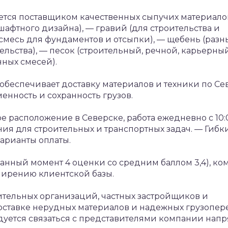
тся поставщиком качественных сыпучих материало
шафтного дизайна),
— гравий (для строительства и
смесь для фундаментов и отсыпки),
— щебень (разн
льства),
— песок (строительный, речной, карьерный
нных смесей).
обеспечивает доставку материалов и техники по Се
нность и сохранность грузов.
е расположение в Северске, работа ежедневно с 10:
ия для строительных и транспортных задач.
— Гибк
арианты оплаты.
данный момент 4 оценки со средним баллом 3,4), к
ширению клиентской базы.
ительных организаций, частных застройщиков и
ставке нерудных материалов и надежных грузопере
дуется связаться с представителями компании напр