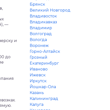
Брянск
в,
Великий Новгород
Владивосток
ых
Владикавказ
),
—
Владимир
Волгоград
Вологда
верску и
Воронеж
Горно-Алтайск
00 до
Грозный
ие
Екатеринбург
Иваново
Ижевск
омпания
Иркутск
Йошкар-Ола
Казань
Калининград
возках.
Калуга
ямую.