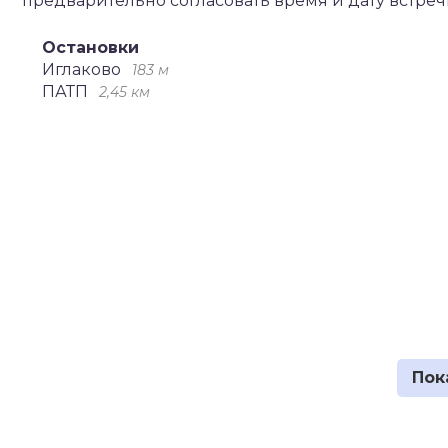
предварительно согласовать время и дату встре
Остановки
Иглаково
183 м
ПАТП
2,45 км