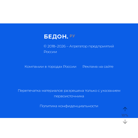
БЕДОН.
РУ
© 2018–2026 – Агрегатор предприятий
России
Компании в городах России
Реклама на сайте
Перепечатка материалов разрешена только с указанием
первоисточника
Политика конфиденциальности
10
%