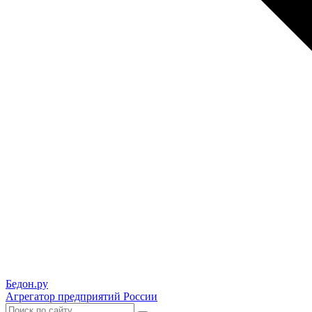
Бедон.
ру
Агрегатор предприятий России