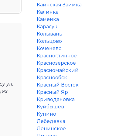
Каинская Заимка
Калинка
Каменка
Карасук
Колывань
Кольцово
Коченево
Красноглинное
Краснозерское
Красномайский
Краснообск
у ул.
Красный Восток
щих
Красный Яр
Криводановка
Куйбышев
Купино
Лебедевка
Ленинское
Линево