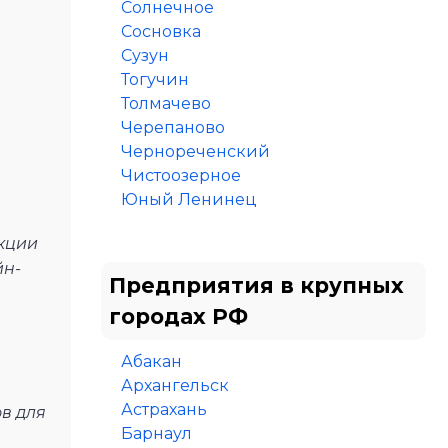
Солнечное
Сосновка
Сузун
Тогучин
Толмачево
Черепаново
Чернореченский
Чистоозерное
Юный Ленинец
кции
йн-
Предприятия в крупных
городах РФ
Абакан
Архангельск
Астрахань
в для
Барнаул