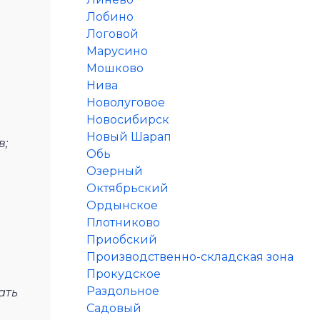
Лобино
Логовой
Марусино
Мошково
Нива
Новолуговое
Новосибирск
Новый Шарап
в;
Обь
Озерный
Октябрьский
Ордынское
Плотниково
Приобский
Производственно-складская зона
Прокудское
Раздольное
ать
Садовый