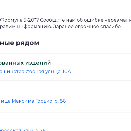
ормула 5-20"? Сообщите нам об ошибке через чат 
справим информацию. Заранее огромное спасибо!
нные рядом
ованных изделий
Машинотракторная улица, 10А
лица Максима Горького, 86
аводская улица, 76