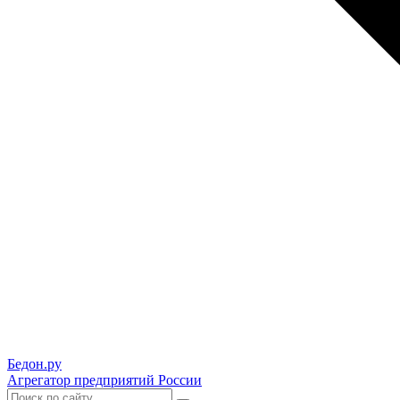
Бедон.
ру
Агрегатор предприятий России