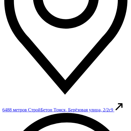
6488 метров
СтройБетон
Томск, Берёзовая улица, 2/2с9