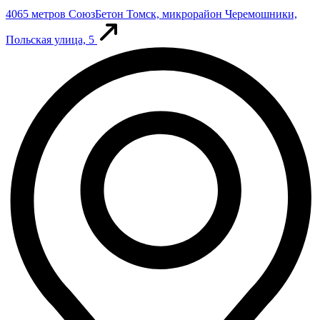
4065 метров
СоюзБетон
Томск, микрорайон Черемошники,
Польская улица, 5