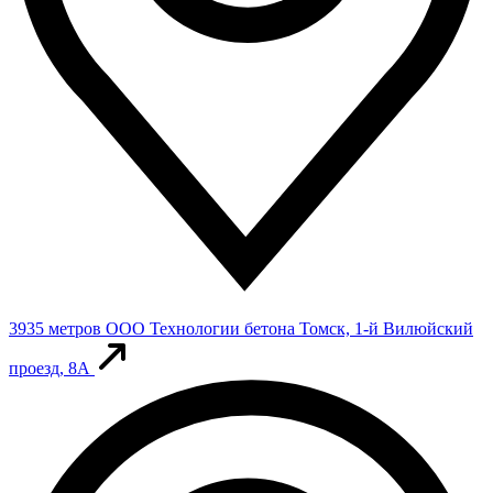
3935 метров
ООО Технологии бетона
Томск, 1-й Вилюйский
проезд, 8А