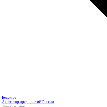
Бедон.
ру
Агрегатор предприятий России