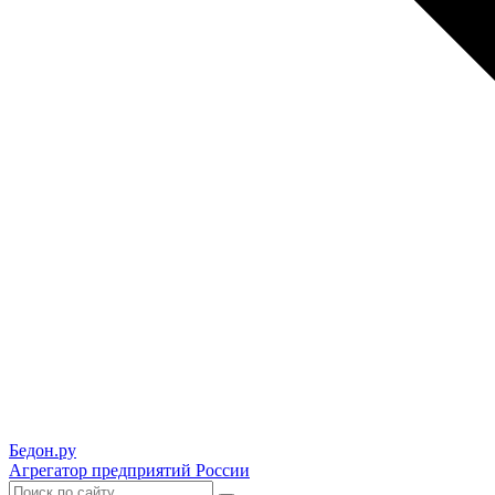
Бедон.
ру
Агрегатор предприятий России