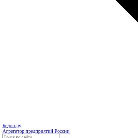
Бедон.
ру
Агрегатор предприятий России