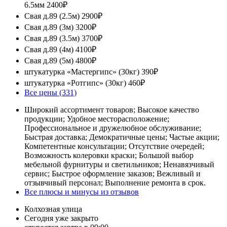
6.5мм
2400₽
Свая д.89 (2.5м)
2900₽
Свая д.89 (3м)
3200₽
Свая д.89 (3.5м)
3700₽
Свая д.89 (4м)
4100₽
Свая д.89 (5м)
4800₽
штукатурка «Мастергипс» (30кг)
390₽
штукатурка «Ротгипс» (30кг)
460₽
Все цены (331)
Широкий ассортимент товаров; Высокое качество
продукции; Удобное месторасположение;
Профессиональное и дружелюбное обслуживание;
Быстрая доставка; Демократичные цены; Частые акции;
Компетентные консультации; Отсутствие очередей;
Возможность колеровки краски; Большой выбор
мебельной фурнитуры и светильников; Ненавязчивый
сервис; Быстрое оформление заказов; Вежливый и
отзывчивый персонал; Выполнение ремонта в срок.
Все плюсы и минусы из отзывов
Колхозная улица
Сегодня уже закрыто