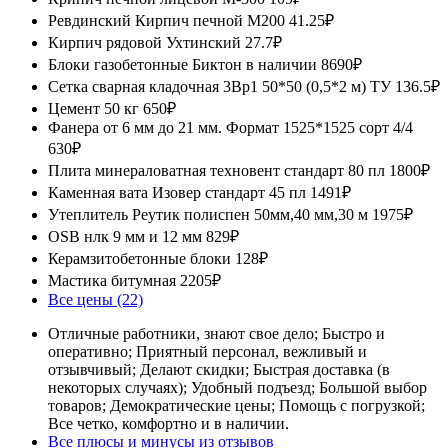
Ревдинский Кирпич печной М200
41.25₽
Кирпич рядовой Ухтинский
27.7₽
Блоки газобетонные Биктон в наличии
8690₽
Сетка сварная кладочная 3Вр1 50*50 (0,5*2 м) ТУ
136.5₽
Цемент 50 кг
650₽
Фанера от 6 мм до 21 мм. Формат 1525*1525 сорт 4/4
630₽
Плита минераловатная техновент стандарт 80 пл
1800₽
Каменная вата Изовер стандарт 45 пл
1491₽
Утеплитель Реутик полиспен 50мм,40 мм,30 м
1975₽
OSB нлк 9 мм и 12 мм
829₽
Керамзитобетонные блоки
128₽
Мастика битумная
2205₽
Все цены (22)
Отличные работники, знают свое дело; Быстро и
оперативно; Приятный персонал, вежливый и
отзывчивый; Делают скидки; Быстрая доставка (в
некоторых случаях); Удобный подъезд; Большой выбор
товаров; Демократические цены; Помощь с погрузкой;
Все четко, комфортно и в наличии.
Все плюсы и минусы из отзывов