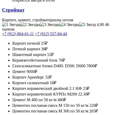
откроется завтра в 09:00
Строймат
Кирпич, цемент, стройматериалы оптом
4,90
46
оценок
+7 (912) 864-61-11
+7 (912) 557-84-44
Кирпич печной
25₽
Печной кирпич
38₽
Шамотный кирпич
52₽
Керамзитобетонный блок
76₽
Газосиликатные блоки D400. D500. D600
7800₽
Цемент
9000₽
Кирпич Аренберг
32₽
Кирпич силикатный
18₽
Кирпич керамический двойной 2.1 НФ
23₽
Кирпич керамический КУРПо М200
22.30₽
Цемент М 400 по 50 кг/м
480₽
Цементно песчаная смесь М 150 по 50 кг/м
220₽
Цементно песчаная смесь М 300 по 50 кг/м
265₽