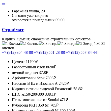
...
Гаражная улица, 29
Сегодня уже закрыто
откроется в понедельник 09:00
Строймат
Кирпич, цемент, снабжение строительных объектов
4,80
35
оценок
+7 (912) 864-48-88
+7 (912) 551-28-88
+7 (912) 557-84-44
Цемент
11700₽
Газобетонный блок
8690₽
печной кирпич
37.8₽
Арболитовый блок
7893₽
Изоспан B fix и Изоспан А
2425₽
Кирпич печной лицевой Рязанский
58.8₽
ЦПС м150/200/300
338.1₽
Пены монтажные от Soudal
471₽
Рубероид РКП 350 (о)
705₽
Крипич печной лицевой М-300
109₽