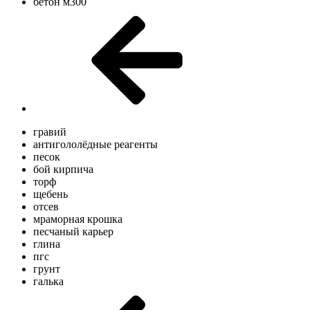
бетон м300
гравий
антигололёдные реагенты
песок
бой кирпича
торф
щебень
отсев
мраморная крошка
песчаный карьер
глина
пгс
грунт
галька