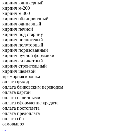
кирпич клинкерный
кирпич м-200
кирпич м-300
кирпич облицовочный
кирпич одинарный
кирпич печной
кирпич под старину
кирпич полнотелый
кирпич полуторный
кирпич поризованный
кирпич ручной формовки
кирпич силикатный
кирпич строительный
кирпич щелевой
мраморная крошка
оплата qr-код
оплата банковским переводом
оплата картой
оплата наличными
оплата оформление кредита
оплата постоплата
оплата предоплата
оплата сбп
самовывоз
...