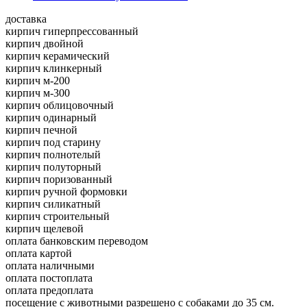
доставка
кирпич гиперпрессованный
кирпич двойной
кирпич керамический
кирпич клинкерный
кирпич м-200
кирпич м-300
кирпич облицовочный
кирпич одинарный
кирпич печной
кирпич под старину
кирпич полнотелый
кирпич полуторный
кирпич поризованный
кирпич ручной формовки
кирпич силикатный
кирпич строительный
кирпич щелевой
оплата банковским переводом
оплата картой
оплата наличными
оплата постоплата
оплата предоплата
посещение с животными разрешено с собаками до 35 см.