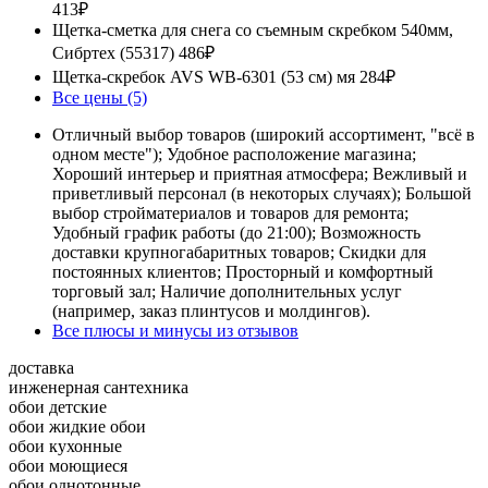
413₽
Щетка-сметка для снега со съемным скребком 540мм,
Сибртех (55317)
486₽
Щетка-скребок AVS WB-6301 (53 см) мя
284₽
Все цены (5)
Отличный выбор товаров (широкий ассортимент, "всё в
одном месте"); Удобное расположение магазина;
Хороший интерьер и приятная атмосфера; Вежливый и
приветливый персонал (в некоторых случаях); Большой
выбор стройматериалов и товаров для ремонта;
Удобный график работы (до 21:00); Возможность
доставки крупногабаритных товаров; Скидки для
постоянных клиентов; Просторный и комфортный
торговый зал; Наличие дополнительных услуг
(например, заказ плинтусов и молдингов).
Все плюсы и минусы из отзывов
доставка
инженерная сантехника
обои детские
обои жидкие обои
обои кухонные
обои моющиеся
обои однотонные