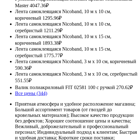
Master
4047.36₽
Лента самоклеящаяся Nicoband, 10 м х 10 см,
коричневый
1295.96₽
Лента самоклеящаяся Nicoband, 10 м х 10 см,
серебристый
1211.29₽
Лента самоклеящаяся Nicoband, 10 м х 15 см,
коричневый
1893.38₽
Лента самоклеящаяся Nicoband, 10 м х 15 см,
серебристый
1775.77₽
Лента самоклеящаяся Nicoband, 3 м х 10 см, коричневый
590.36₽
Лента самоклеящаяся Nicoband, 3 м х 10 см, серебристый
551.55₽
Валик полиакриловый FIT 02581 100 с ручкой
270.62₽
Все цены (344)
Приятная атмосфера и удобное расположение магазина;
Большой ассортимент товаров (от гвоздей до
кровельных материалов); Высокое качество продукции
без дефектов; Хорошее соотношение цены и качества;
Вежливый, доброжелательный и профессиональный
персонал; Индивидуальный подход к клиентам; Быстрая
и удобная доставка; Короткие сроки поставки;