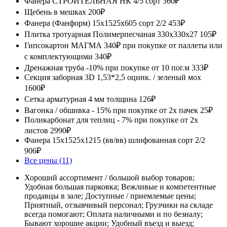
Фанера СТРОИТЕЛЬНАЯ НК 4/5 сорт
360₽
Щебень в мешках
200₽
Фанера (Фанформ) 15х1525х605 сорт 2/2
453₽
Плитка тротуарная Полимерпесчаная 330х330x27
105₽
Гипсокартон МАГМА 340₽ при покупке от паллеты или
с комплектующими
340₽
Дренажная труба -10% при покупке от 10 пог.м
333₽
Секция заборная 3D 1,53*2,5 оцинк. / зеленый мох
1600₽
Сетка арматурная 4 мм толщина
126₽
Вагонка / обшивка - 15% при покупке от 2х пачек
25₽
Поликарбонат для теплиц - 7% при покупке от 2х
листов
2990₽
Фанера 15х1525х1215 (вв/вв) шлифованная сорт 2/2
906₽
Все цены (11)
Хороший ассортимент / большой выбор товаров;
Удобная большая парковка; Вежливые и компетентные
продавцы в зале; Доступные / приемлемые цены;
Приятный, отзывчивый персонал; Грузчики на складе
всегда помогают; Оплата наличными и по безналу;
Бывают хорошие акции; Удобный въезд и выезд;