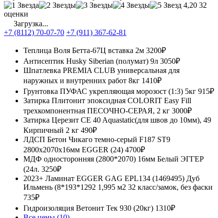
4,20
32
оценки
Загрузка...
+7 (8112) 70-07-70
+7 (911) 367-62-81
Теплица Воля Бетта-67Ц вставка 2м
3200₽
Антисептик Husky Siberian (полумат) 9л
3050₽
Шпатлевка PREMIA CLUB универсальная для
наружных и внутренних работ 8кг
1410₽
Грунтовка ПУФАС укрепляющая морозост (1:3) 5кг
915₽
Затирка Плитонит эпоксидная COLORIT Easy Fill
трехкомпонентная ПЕСОЧНО-СЕРАЯ, 2 кг
3000₽
Затирка Церезит CE 40 Aquastatic(для швов до 10мм), 49
Кирпичный 2 кг
490₽
ЛДСП Бетон Чикаго темно-серый F187 ST9
2800x2070x16мм EGGER (24)
4700₽
МДФ односторонняя (2800*2070) 16мм Белый ЭГГЕР
(24л.
3250₽
2023+ Ламинат EGGER GAG EPL134 (1469495) Дуб
Ильмень (8*193*1292 1,995 м2 32 класс/замок, без фаски
735₽
Гидроизоляция Ветонит Тек 930 (20кг)
1310₽
Все цены (10)