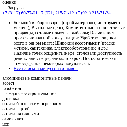
оценки
Загрузка...
+7 (8112) 60-77-01
+7 (921) 215-71-12
+7 (921) 215-71-24
Большой выбор товаров (стройматериалы, инструменты,
мелочи); Выгодные цены; Компетентные и приветливые
продавцы, готовые помочь с выбором; Возможность
профессиональной консультации; Удобство покупки
всего в одном месте; Широкий ассортимент (краски,
метизы, сантехника, электрооборудование и др.);
Наличие точек общепита (кафе, столовая); Доступность
редких или специфичных товаров; Ностальгическая
атмосфера для некоторых покупателей.
Все плюсы и минусы из отзывов
алюминиевые композитные панели
асбест
газобетон
гражданское строительство
доставка
оплата банковским переводом
оплата картой
оплата наличными
самовывоз
цсп