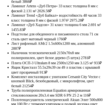
белый
3866₽
Ламинат Artens «Дуб Петра» 33 класс толщина 8 мм с
фаской 2.131 м²
2026.58₽
Ламинат Trend «Дуб Байкал» водостойкость 48 часов 33
класс толщина 8 мм с фаской 1.974²
2975.28₽
Ламинат «Дуб Хадсон» 31 класс толщина 6 мм 2.691 м²
1455.83₽
Подстолье для обеденного и письменного стола 71 см
сталь цвет матовый черный
1760₽
Лист рифленый АМг2 1.5x600x1200 мм, алюминий
2887₽
Наличник телескопический 2150x70x8 мм
полипропилен, цвет белое дерево (5 штук)
2781₽
Плита ОСП-3 Ultralam 8 мм 2500x1250 мм 3.125 м²
933₽
Ящик Кристалл 55.5x29x39 см 49 л пластик с крышкой
цвет прозрачный
913₽
Комплект инсталляция с унитазом Cersanit City Vector с
кнопкой Blick, безободковый, с микролифтом, цвет
белый
21254₽
Труба полипропиленовая Equation армированная
стекловолокном 20x3.4 мм SDR 6 PN 25 2 м
116₽
Полотенцесушитель электрический Aksan Элит 500x800
мм 100 Вт с терморегулятором и полкой лесенка цвет