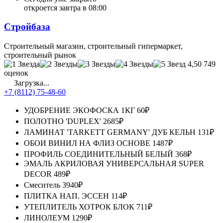
откроется завтра в 08:00
Стройбаза
Строительный магазин, строительный гипермаркет,
строительный рынок
4,50
749
оценок
Загрузка...
+7 (8112) 75-48-60
УДОБРЕНИЕ ЭКОФОСКА 1КГ
60₽
ПОЛОТНО 'DUPLEX'
2685₽
ЛАМИНАТ 'TARKETT GERMANY' ДУБ КЕЛЬН
131₽
ОБОИ ВИНИЛ НА ФЛИЗ ОСНОВЕ
1487₽
ПРОФИЛЬ СОЕДИНИТЕЛЬНЫЙ БЕЛЫЙ
368₽
ЭМАЛЬ АКРИЛОВАЯ УНИВЕРСАЛЬНАЯ SUPER
DECOR
489₽
Смеситель
3940₽
ПЛИТКА НАП. ЭССЕН
114₽
УТЕПЛИТЕЛЬ ХОТРОК БЛОК
711₽
ЛИНОЛЕУМ
1290₽