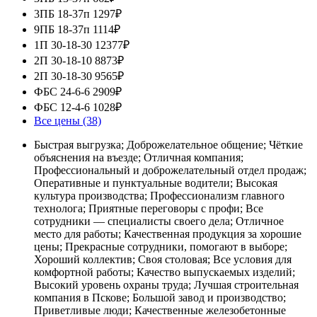
3ПБ 18-37п
1297₽
9ПБ 18-37п
1114₽
1П 30-18-30
12377₽
2П 30-18-10
8873₽
2П 30-18-30
9565₽
ФБС 24-6-6
2909₽
ФБС 12-4-6
1028₽
Все цены (38)
Быстрая выгрузка; Доброжелательное общение; Чёткие
объяснения на въезде; Отличная компания;
Профессиональный и доброжелательный отдел продаж;
Оперативные и пунктуальные водители; Высокая
культура производства; Профессионализм главного
технолога; Приятные переговоры с профи; Все
сотрудники — специалисты своего дела; Отличное
место для работы; Качественная продукция за хорошие
цены; Прекрасные сотрудники, помогают в выборе;
Хороший коллектив; Своя столовая; Все условия для
комфортной работы; Качество выпускаемых изделий;
Высокий уровень охраны труда; Лучшая строительная
компания в Пскове; Большой завод и производство;
Приветливые люди; Качественные железобетонные