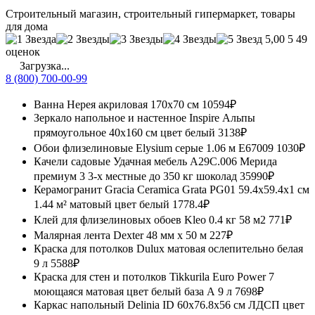
Строительный магазин, строительный гипермаркет, товары
для дома
5,00
5 49
оценок
Загрузка...
8 (800) 700-00-99
Ванна Нерея акриловая 170x70 см
10594₽
Зеркало напольное и настенное Inspire Альпы
прямоугольное 40x160 см цвет белый
3138₽
Обои флизелиновые Elysium серые 1.06 м Е67009
1030₽
Качели садовые Удачная мебель A29C.006 Мерида
премиум 3 3-х местные до 350 кг шоколад
35990₽
Керамогранит Gracia Ceramica Grata PG01 59.4x59.4x1 см
1.44 м² матовый цвет белый
1778.4₽
Клей для флизелиновых обоев Kleo 0.4 кг 58 м2
771₽
Малярная лента Dexter 48 мм х 50 м
227₽
Краска для потолков Dulux матовая ослепительно белая
9 л
5588₽
Краска для стен и потолков Tikkurila Euro Power 7
моющаяся матовая цвет белый база А 9 л
7698₽
Каркас напольный Delinia ID 60x76.8x56 см ЛДСП цвет