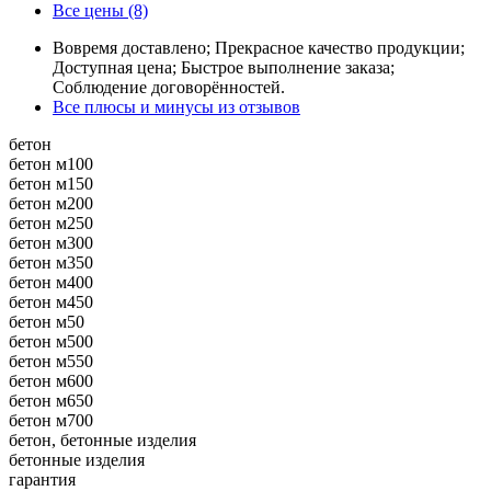
Все цены (8)
Вовремя доставлено; Прекрасное качество продукции;
Доступная цена; Быстрое выполнение заказа;
Соблюдение договорённостей.
Все плюсы и минусы из отзывов
бетон
бетон м100
бетон м150
бетон м200
бетон м250
бетон м300
бетон м350
бетон м400
бетон м450
бетон м50
бетон м500
бетон м550
бетон м600
бетон м650
бетон м700
бетон, бетонные изделия
бетонные изделия
гарантия