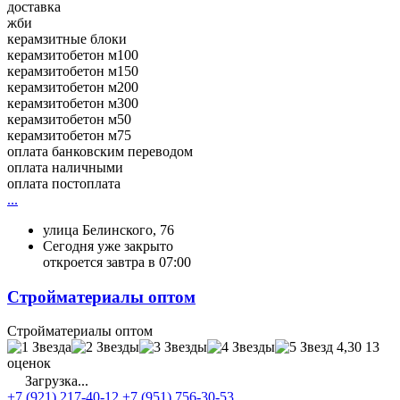
доставка
жби
керамзитные блоки
керамзитобетон м100
керамзитобетон м150
керамзитобетон м200
керамзитобетон м300
керамзитобетон м50
керамзитобетон м75
оплата банковским переводом
оплата наличными
оплата постоплата
...
улица Белинского, 76
Сегодня уже закрыто
откроется завтра в 07:00
Стройматериалы оптом
Стройматериалы оптом
4,30
13
оценок
Загрузка...
+7 (921) 217-40-12
+7 (951) 756-30-53