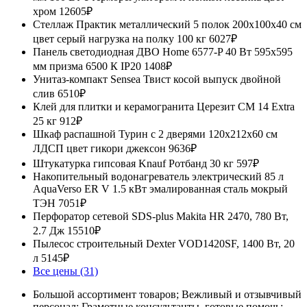
хром
12605₽
Стеллаж Практик металлический 5 полок 200x100x40 см
цвет серый нагрузка на полку 100 кг
6027₽
Панель светодиодная ДВО Home 6577-P 40 Вт 595x595
мм призма 6500 К IP20
1408₽
Унитаз-компакт Sensea Твист косой выпуск двойной
слив
6510₽
Клей для плитки и керамогранита Церезит CM 14 Extra
25 кг
912₽
Шкаф распашной Турин с 2 дверями 120x212x60 см
ЛДСП цвет гикори джексон
9636₽
Штукатурка гипсовая Knauf Ротбанд 30 кг
597₽
Накопительный водонагреватель электрический 85 л
AquaVerso ER V 1.5 кВт эмалированная сталь мокрый
ТЭН
7051₽
Перфоратор сетевой SDS-plus Makita HR 2470, 780 Вт,
2.7 Дж
15510₽
Пылесос строительный Dexter VOD1420SF, 1400 Вт, 20
л
5145₽
Все цены (31)
Большой ассортимент товаров; Вежливый и отзывчивый
персонал; Грамотные консультанты, готовые помочь;