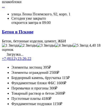
шлакоблоки
...
улица Леона Поземского, 92, корп. 1
Сегодня уже закрыто
откроется завтра в 09:00
Бетон в Пскове
Бетон, бетонные изделия, цемент, ЖБИ
4,40
18
оценок
Загрузка...
+7 (8112) 23-26-22
Элементы лестниц
395₽
Элементы ограждений
2500₽
Бордюрный камень, брусчатка
115₽
Фундаментные блоки ФБС
1600₽
Перемычки и прогоны
300₽
Товарный раствор и бетон
2600₽
Пустотные плиты
4180₽
Фундаментные подушки
1150₽