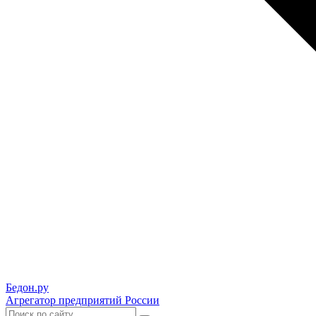
Бедон.
ру
Агрегатор предприятий России