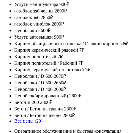
Услуги манипулятора
900₽
газоблок зяб челны
2800₽
газоблок зяб
2850₽
газоблок униблок
2800₽
Пеноблоки
2600₽
Услуги автовышки
900₽
Кирпич облицовочный и плитка / Гладкий кирпич
5.8₽
Кирпич керамический рядовой
7₽
Кирпич полнотелый
7₽
Кирпич полнотелый / Рабочий
7₽
Кирпич керамичесий полнотелый
7₽
Пеноблоки / D 600
2670₽
Пеноблоки / D 500
2650₽
Пеноблоки / D 400
2600₽
Пеноблок(армированный)
2600₽
Бетон м-200
2800₽
Бетон / Бетон на гравии
2800₽
Бетон / Бетон на щебне
2800₽
Все цены (29)
Оперативное обслуживание и быстрая консультация;