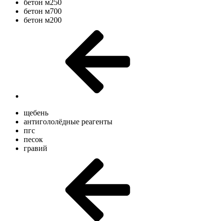
бетон м250
бетон м700
бетон м200
щебень
антигололёдные реагенты
пгс
песок
гравий