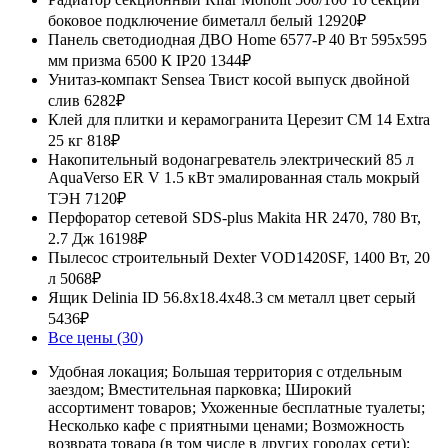
боковое подключение биметалл белый
12920₽
Панель светодиодная ДВО Home 6577-P 40 Вт 595x595
мм призма 6500 К IP20
1344₽
Унитаз-компакт Sensea Твист косой выпуск двойной
слив
6282₽
Клей для плитки и керамогранита Церезит CM 14 Extra
25 кг
818₽
Накопительный водонагреватель электрический 85 л
AquaVerso ER V 1.5 кВт эмалированная сталь мокрый
ТЭН
7120₽
Перфоратор сетевой SDS-plus Makita HR 2470, 780 Вт,
2.7 Дж
16198₽
Пылесос строительный Dexter VOD1420SF, 1400 Вт, 20
л
5068₽
Ящик Delinia ID 56.8x18.4x48.3 см металл цвет серый
5436₽
Все цены (30)
Удобная локация; Большая территория с отдельным
заездом; Вместительная парковка; Широкий
ассортимент товаров; Ухоженные бесплатные туалеты;
Несколько кафе с приятными ценами; Возможность
возврата товара (в том числе в других городах сети);