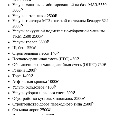
Услуги машины комбинированной на базе МАЗ-5550
3000₽
Услуги автовышки
2500₽
Услуги трактора МТЗ с щеткой и отвалом Беларус 82,1
2000₽
Услуги вакуумной подметально-уборочной машины
УКМ-2500
2500₽
Услуги тралов
3500₽
Щебень
550₽
Строительный песок
140₽
Песчано-гравийная смесь (ПГС)
450₽
Обогащенная песчано-гравийная смесь (ОПГС)
750₽
Гравий
1200₽
Торф
1400₽
Асфальтная крошка
1000₽
Услуги бульдозера
4100₽
Услуги уборки и вывоза снега
300₽
Обустройство кустовых площадок
2500₽
Строительство дорог переходного типа
2500₽
Отсыпка дорог
2500₽