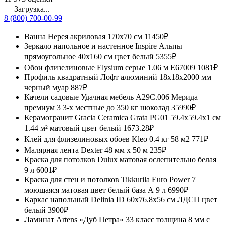
Загрузка...
8 (800) 700-00-99
Ванна Нерея акриловая 170x70 см
11450₽
Зеркало напольное и настенное Inspire Альпы
прямоугольное 40x160 см цвет белый
5355₽
Обои флизелиновые Elysium серые 1.06 м Е67009
1081₽
Профиль квадратный Лофт алюминий 18x18x2000 мм
черный муар
887₽
Качели садовые Удачная мебель A29C.006 Мерида
премиум 3 3-х местные до 350 кг шоколад
35990₽
Керамогранит Gracia Ceramica Grata PG01 59.4x59.4x1 см
1.44 м² матовый цвет белый
1673.28₽
Клей для флизелиновых обоев Kleo 0.4 кг 58 м2
771₽
Малярная лента Dexter 48 мм х 50 м
235₽
Краска для потолков Dulux матовая ослепительно белая
9 л
6001₽
Краска для стен и потолков Tikkurila Euro Power 7
моющаяся матовая цвет белый база А 9 л
6990₽
Каркас напольный Delinia ID 60x76.8x56 см ЛДСП цвет
белый
3900₽
Ламинат Artens «Дуб Петра» 33 класс толщина 8 мм с