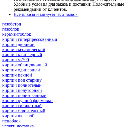
Удобные условия для заказа и доставки; Положительные
рекомендации от клиентов.
Все плюсы и минусы из отзывов
газобетон
газоблок
керамзитоблок
кирпич гиперпрессованный
кирпич двойной
кирпич керамический
кирпич клинкерный
кирпич м-200
кирпич облицовочный
кирпич одинарный
кирпич печной
кирпич под старину
кирпич полнотелый
кирпич полуторный
кирпич поризованный
кирпич ручной формовки
кирпич силикатный
кирпич строительный
кирпич щелевой
пеноблок
услуги доставка