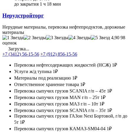
до закрытия 1 ч 18 мин
Нерудстройторг
Нерудные материалы, перевозка нефтепродуктов, дорожные
материалы
4,90
98
оценок
Загрузка...
+7 (3412) 56-15-56
+7 (912) 856-15-56
Перевозка нефтесодержащих жидкостей (НСЖ)
1₽
Услуги ж/д тупика
1₽
Материалы под реализацию
1₽
Ответственное хранение товара
1₽
Перевозка сыпучих грузов SCANIA г/п – 45т
1₽
Перевозка сыпучих грузов MAN г/п – 25т
1₽
Перевозка сыпучих грузов МАЗ г/п – 10т
1₽
Перевозка сыпучих грузов SCANIA г/п – 35т
1₽
Перевозка сыпучих грузов ГАЗон Next Бортовой, г/п до
5т
1₽
Перевозка сыпучих грузов КАМАЗ-SM04-04
1₽