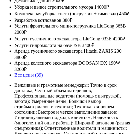
Демонтаж зданий
3600₽
Уборка и вывоз строительного мусора
14000₽
Комплексная уборка снега (погрузчик + самосвал)
450₽
Разработка котлованов
380₽
Услуги фронтального мини-погрузчика LiuGong 365B
2000₽
Услуги гусеничного экскаватора LiuGong 933E
4200₽
Услуги гидромолота на базе JSB
3400₽
Аренда гусеничного экскаватора Hitachi ZAXIS 200
3800₽
Аренда колесного экскаватора DOOSAN DX 190W
3200₽
Все цены (39)
Вежливые и грамотные менеджеры; Точно в срок
доставка; Честный объем материалов;
Профессиональные водители (помощь с выгрузкой,
забота); Умеренные цены; Большой выбор
стройматериалов и техники; Техника в хорошем
состоянии; Быстрое и четкое выполнение заказов;
Индивидуальный подход к клиентам; Надежность
(многолетний опыт работы); Широкий автопарк (разная
спецтехника); Ответственные водители и машинисты;
Лучшие цены в городе; Слаженная работа по срокам;