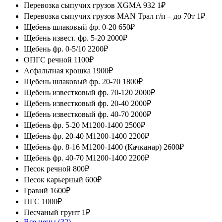
Перевозка сыпучих грузов XGMA 932
1₽
Перевозка сыпучих грузов MAN Трал г/п – до 70т
1₽
Щебень шлаковый фр. 0-20
650₽
Щебень извест. фр. 5-20
2000₽
Щебень фр. 0-5/10
2200₽
ОПГС речной
1100₽
Асфальтная крошка
1900₽
Щебень шлаковый фр. 20-70
1800₽
Щебень известковый фр. 70-120
2000₽
Щебень известковый фр. 20-40
2000₽
Щебень известковый фр. 40-70
2000₽
Щебень фр. 5-20 М1200-1400
2500₽
Щебень фр. 20-40 М1200-1400
2200₽
Щебень фр. 8-16 М1200-1400 (Качканар)
2600₽
Щебень фр. 40-70 М1200-1400
2200₽
Песок речной
800₽
Песок карьерный
600₽
Гравий
1600₽
ПГС
1000₽
Песчаный грунт
1₽
Все цены (32)