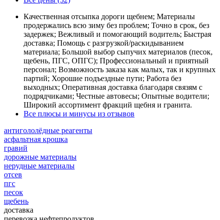
Качественная отсыпка дороги щебнем; Материалы
продержались всю зиму без проблем; Точно в срок, без
задержек; Вежливый и помогающий водитель; Быстрая
доставка; Помощь с разгрузкой/раскидыванием
материала; Большой выбор сыпучих материалов (песок,
щебень, ПГС, ОПГС); Профессиональный и приятный
персонал; Возможность заказа как малых, так и крупных
партий; Хорошие подъездные пути; Работа без
выходных; Оперативная доставка благодаря связям с
подрядчиками; Честные автовесы; Опытные водители;
Широкий ассортимент фракций щебня и гранита.
Все плюсы и минусы из отзывов
антигололёдные реагенты
асфальтная крошка
гравий
дорожные материалы
нерудные материалы
отсев
пгс
песок
щебень
доставка
перевозка нефтепродуктов