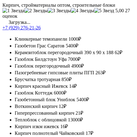
Кирпич, стройматериалы оптом, строительные блоки
5,00
27
оценок
Загрузка...
+7 (929) 276-21-26
Клинкерные темопанели
1000₽
Газобетон Грас Саратов
5400₽
Керамзитоблок перегородочный 390 х 90 х 188
62₽
Газоблок Билдстоун Уфа
7000₽
Газоблок перегородочный
4900₽
Пазогребневые гипсовые плиты ПГП
263₽
Брусчатка тротуарная
850₽
Кирпич красный Ижевск
14₽
Газоблок Коттедж
6000₽
Газобетонный блок Униблок
5400₽
Воткинский кирпич
12₽
Гиперпрессованный кирпич
21₽
Теплоблок с облицовкой
13000₽
Кирпич изкм ижевск
16₽
Кирпич полнотелый Чайковский
17₽