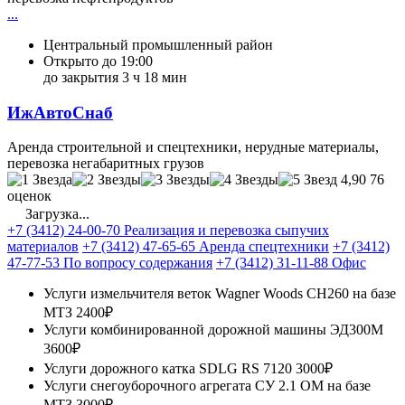
...
Центральный промышленный район
Открыто до 19:00
до закрытия 3 ч 18 мин
ИжАвтоСнаб
Аренда строительной и спецтехники, нерудные материалы,
перевозка негабаритных грузов
4,90
76
оценок
Загрузка...
+7 (3412) 24-00-70 Реализация и перевозка сыпучих
материалов
+7 (3412) 47-65-65 Аренда спецтехники
+7 (3412)
47-77-53 По вопросу содержания
+7 (3412) 31-11-88 Офис
Услуги измельчителя веток Wagner Woods CH260 на базе
МТЗ
2400₽
Услуги комбинированной дорожной машины ЭД300М
3600₽
Услуги дорожного катка SDLG RS 7120
3000₽
Услуги снегоуборочного агрегата СУ 2.1 ОМ на базе
МТЗ
3000₽