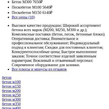
Бетон М300
7650₽
Пескобетон М100
5640₽
Пескобетон М150
6140₽
Все цены (10)
Высокое качество продукции; Широкий ассортимент
бетона всех марок (М200, М250, М300 и др.);
Комплексные поставки (бетон, песок, бетонные блоки);
Оперативная доставка; Внимательное и
профессиональное обслуживание; Индивидуальный
подход к клиентам; Скидки для постоянных клиентов;
Конкурентоспособные цены; Быстрое выполнение
заказов; Точное соответствие изделий заявленным
параметрам; Вежливый и отзывчивый персонал;
Современное оборудование для заливки.
Все плюсы и минусы из отзывов
бетон
бетон м100
бетон м150
бетон м200
бетон м250
бетон м300
бетон м350
бетон м400