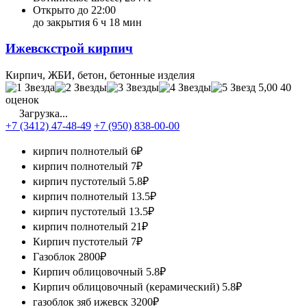
Открыто до 22:00
до закрытия 6 ч 18 мин
Ижевскстрой кирпич
Кирпич, ЖБИ, бетон, бетонные изделия
5,00
40
оценок
Загрузка...
+7 (3412) 47-48-49
+7 (950) 838-00-00
кирпич полнотелый
6₽
кирпич полнотелый
7₽
кирпич пустотелый
5.8₽
кирпич полнотелый
13.5₽
кирпич пустотелый
13.5₽
кирпич полнотелый
21₽
Кирпич пустотелый
7₽
Газоблок
2800₽
Кирпич облицовочный
5.8₽
Кирпич облицовочный (керамический)
5.8₽
газоблок зяб ижевск
3200₽