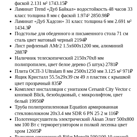
фаской 2.131 м²
1743.15₽
Ламинат Trend «Дуб Байкал» водостойкость 48 часов 33
класс толщина 8 мм с фаской 1.974²
2850.98₽
Ламинат «Дуб Хадсон» 31 класс толщина 6 мм 2.691 м²
1434.3₽
Подстолье для обеденного и письменного стола 71 см
сталь цвет матовый черный
2194₽
Лист рифленый АМг2 1.5x600x1200 мм, алюминий
2887₽
Наличник телескопический 2150x70x8 мм
полипропилен, цвет белое дерево (5 штук)
2781₽
Плита ОСП-3 Ultralam 8 мм 2500x1250 мм 3.125 м²
971₽
Ящик Кристалл 55.5x29x39 см 49 л пластик с крышкой
цвет прозрачный
835₽
Комплект инсталляция с унитазом Cersanit City Vector с
кнопкой Blick, безободковый, с микролифтом, цвет
белый
19950₽
Труба полипропиленовая Equation армированная
стекловолокном 20x3.4 мм SDR 6 PN 25 2 м
116₽
Полотенцесушитель электрический Aksan Элит 500x800
мм 100 Вт с терморегулятором и полкой лесенка цвет
хром
12605₽
Радиатор секционный Rifar Monolit 500/100 10 секций