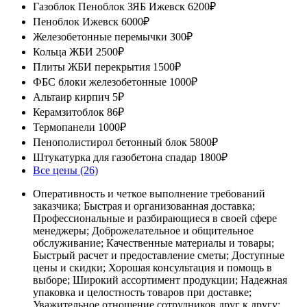
Газоблок Пеноблок ЗЯБ Ижевск
6200₽
Пеноблок Ижевск
6000₽
Железобетонные перемычки
300₽
Кольца ЖБИ
2500₽
Плиты ЖБИ перекрытия
1500₽
ФБС блоки железобетонные
1000₽
Альтаир кирпич
5₽
Керамзитоблок
86₽
Термопанели
1000₽
Пенополистирол бетонный блок
5800₽
Штукатурка для газобетона спадар
1800₽
Все цены (26)
Оперативность и четкое выполнение требований
заказчика; Быстрая и организованная доставка;
Профессиональные и разбирающиеся в своей сфере
менеджеры; Доброжелательное и общительное
обслуживание; Качественные материалы и товары;
Быстрый расчет и предоставление сметы; Доступные
цены и скидки; Хорошая консультация и помощь в
выборе; Широкий ассортимент продукции; Надежная
упаковка и целостность товаров при доставке;
Уважительное отношение сотрудников друг к другу;