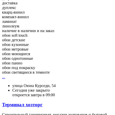
доставка
дуплекс
кварц-винил
компакт-винил
ламинат
линолеум
наличие в наличии и на заказ
обои soft touch
обои детские
обои кухонные
обои метровые
обои моющиеся
обои однотонные
обои панно
обои под покраску
обои светящиеся в темноте
...
улица Оюна Курседи, 54
Сегодня уже закрыто
откроется завтра в 09:00
Терминал хозторг
Строительный гипермаркет, магазин хозтоваров и бытовой