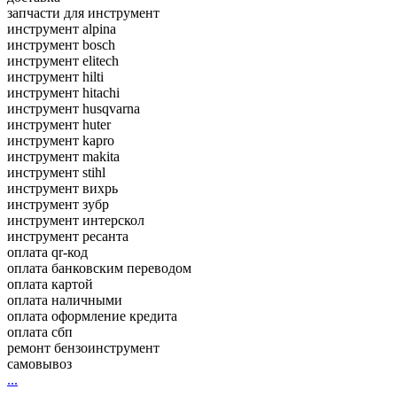
запчасти для инструмент
инструмент alpina
инструмент bosch
инструмент elitech
инструмент hilti
инструмент hitachi
инструмент husqvarna
инструмент huter
инструмент kapro
инструмент makita
инструмент stihl
инструмент вихрь
инструмент зубр
инструмент интерскол
инструмент ресанта
оплата qr-код
оплата банковским переводом
оплата картой
оплата наличными
оплата оформление кредита
оплата сбп
ремонт бензоинструмент
самовывоз
...