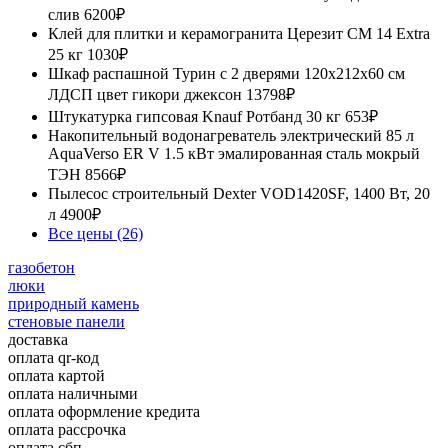
слив
6200₽
Клей для плитки и керамогранита Церезит CM 14 Extra
25 кг
1030₽
Шкаф распашной Турин с 2 дверями 120x212x60 см
ЛДСП цвет гикори джексон
13798₽
Штукатурка гипсовая Knauf Ротбанд 30 кг
653₽
Накопительный водонагреватель электрический 85 л
AquaVerso ER V 1.5 кВт эмалированная сталь мокрый
ТЭН
8566₽
Пылесос строительный Dexter VOD1420SF, 1400 Вт, 20
л
4900₽
Все цены (26)
газобетон
люки
природный камень
стеновые панели
доставка
оплата qr-код
оплата картой
оплата наличными
оплата оформление кредита
оплата рассрочка
оплата сбп