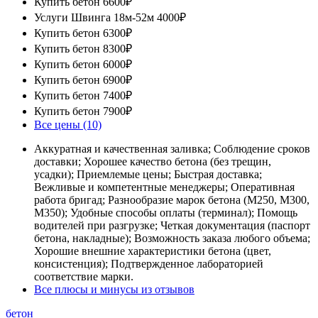
Купить бетон
6600₽
Услуги Швинга 18м-52м
4000₽
Купить бетон
6300₽
Купить бетон
8300₽
Купить бетон
6000₽
Купить бетон
6900₽
Купить бетон
7400₽
Купить бетон
7900₽
Все цены (10)
Аккуратная и качественная заливка; Соблюдение сроков
доставки; Хорошее качество бетона (без трещин,
усадки); Приемлемые цены; Быстрая доставка;
Вежливые и компетентные менеджеры; Оперативная
работа бригад; Разнообразие марок бетона (М250, М300,
М350); Удобные способы оплаты (терминал); Помощь
водителей при разгрузке; Четкая документация (паспорт
бетона, накладные); Возможность заказа любого объема;
Хорошие внешние характеристики бетона (цвет,
консистенция); Подтвержденное лабораторией
соответствие марки.
Все плюсы и минусы из отзывов
бетон