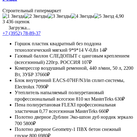
Строительный гипермаркет
4,90
3 436 оценок
Загрузка...
+7 (3952) 78-89-37
Горшок пластик квадратный без поддона
технологический мягкий 9*9*14 V-0,8л
14₽
Газовый баллон СЛЕДОПЫТ с цанговым креплением
(всесезонный) 220гр. РОССИЯ
107₽
Компрессор воздушный ременной, 440 л/мин, 50 л, 2200
Вт, ЗУБР
37660₽
Блок внутренний EACS-07HF/N3/in сплит-системы,
Electrolux
7090₽
Утеплитель напыляемый полиуретановый
профессиональный всесезон 810 мл MasterTeks
630₽
Пена полиуретановая FLEXI профессиональная
эластичная 0,77 всесезонная MasterTeks
660₽
Полотно дверное Дублин Эко-шпон дуб нордик зеркало
700
5800₽
Полотно дверное Geometry-1 ПВХ бетон снежный
глухое 800
6980₽