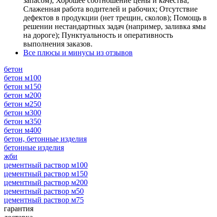
запасом); Хорошее соотношение цены и качества;
Слаженная работа водителей и рабочих; Отсутствие
дефектов в продукции (нет трещин, сколов); Помощь в
решении нестандартных задач (например, заливка ямы
на дороге); Пунктуальность и оперативность
выполнения заказов.
Все плюсы и минусы из отзывов
бетон
бетон м100
бетон м150
бетон м200
бетон м250
бетон м300
бетон м350
бетон м400
бетон, бетонные изделия
бетонные изделия
жби
цементный раствор м100
цементный раствор м150
цементный раствор м200
цементный раствор м50
цементный раствор м75
гарантия