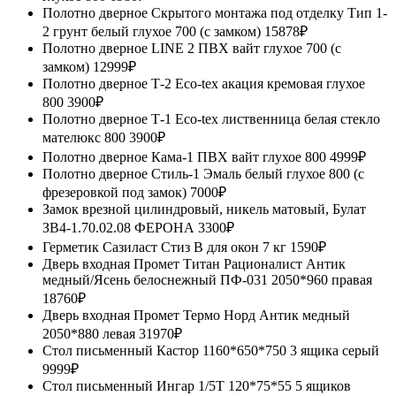
Полотно дверное Скрытого монтажа под отделку Тип 1-
2 грунт белый глухое 700 (с замком)
15878₽
Полотно дверное LINE 2 ПВХ вайт глухое 700 (с
замком)
12999₽
Полотно дверное Т-2 Eсо-tех акация кремовая глухое
800
3900₽
Полотно дверное Т-1 Eсо-tех лиственница белая стекло
мателюкс 800
3900₽
Полотно дверное Кама-1 ПВХ вайт глухое 800
4999₽
Полотно дверное Стиль-1 Эмаль белый глухое 800 (с
фрезеровкой под замок)
7000₽
Замок врезной цилиндровый, никель матовый, Булат
ЗВ4-1.70.02.08 ФЕРОНА
3300₽
Герметик Сазиласт Стиз В для окон 7 кг
1590₽
Дверь входная Промет Титан Рационалист Антик
медный/Ясень белоснежный ПФ-031 2050*960 правая
18760₽
Дверь входная Промет Термо Норд Антик медный
2050*880 левая
31970₽
Стол письменный Кастор 1160*650*750 3 ящика серый
9999₽
Стол письменный Ингар 1/5Т 120*75*55 5 ящиков