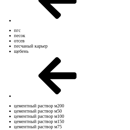
пгс
песок
отсев
песчаный карьер
щебень
цементный раствор м200
цементный раствор м50
цементный раствор м100
цементный раствор м150
цементный раствор м75