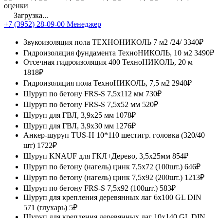
оценки
Загрузка...
+7 (3952) 28-09-00 Менеджер
Звукоизоляция пола ТЕХНОНИКОЛЬ 7 м2 /24/
3340₽
Гидроизоляция фундамента ТехноНИКОЛЬ, 10 м2
3490₽
Отсечная гидроизоляция 400 ТехноНИКОЛЬ, 20 м
1818₽
Гидроизоляция пола ТехноНИКОЛЬ, 7,5 м2
2940₽
Шуруп по бетону FRS-S 7,5х112 мм
730₽
Шуруп по бетону FRS-S 7,5х52 мм
520₽
Шуруп для ГВЛ, 3,9x25 мм
1078₽
Шуруп для ГВЛ, 3,9x30 мм
1276₽
Анкер-шуруп TUS-H 10*110 шестигр. головка (320/40
шт)
1722₽
Шуруп KNAUF для ГКЛ+Дерево, 3,5x25мм
854₽
Шуруп по бетону (нагель) цинк 7,5х72 (100шт.)
646₽
Шуруп по бетону (нагель) цинк 7,5х92 (200шт.)
1213₽
Шуруп по бетону FRS-S 7,5х92 (100шт.)
583₽
Шуруп для крепления деревянных лаг 6х100 GL DIN
571 (глухарь)
5₽
Шуруп для крепления деревянных лаг 10х140 GL DIN