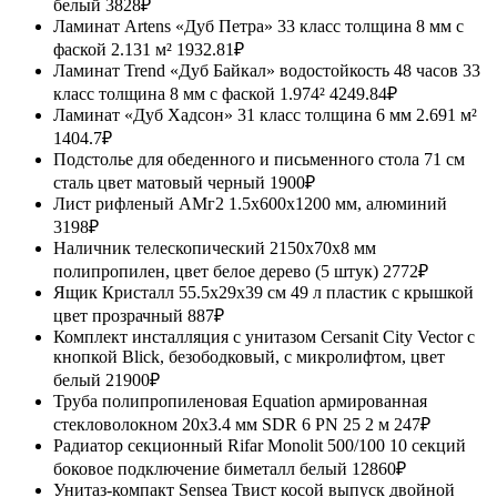
белый
3828₽
Ламинат Artens «Дуб Петра» 33 класс толщина 8 мм с
фаской 2.131 м²
1932.81₽
Ламинат Trend «Дуб Байкал» водостойкость 48 часов 33
класс толщина 8 мм с фаской 1.974²
4249.84₽
Ламинат «Дуб Хадсон» 31 класс толщина 6 мм 2.691 м²
1404.7₽
Подстолье для обеденного и письменного стола 71 см
сталь цвет матовый черный
1900₽
Лист рифленый АМг2 1.5x600x1200 мм, алюминий
3198₽
Наличник телескопический 2150x70x8 мм
полипропилен, цвет белое дерево (5 штук)
2772₽
Ящик Кристалл 55.5x29x39 см 49 л пластик с крышкой
цвет прозрачный
887₽
Комплект инсталляция с унитазом Cersanit City Vector с
кнопкой Blick, безободковый, с микролифтом, цвет
белый
21900₽
Труба полипропиленовая Equation армированная
стекловолокном 20x3.4 мм SDR 6 PN 25 2 м
247₽
Радиатор секционный Rifar Monolit 500/100 10 секций
боковое подключение биметалл белый
12860₽
Унитаз-компакт Sensea Твист косой выпуск двойной