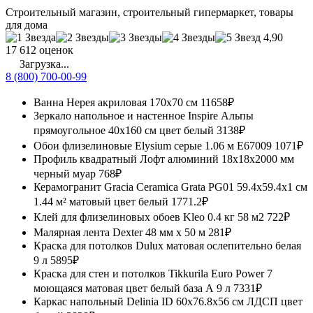
Строительный магазин, строительный гипермаркет, товары
для дома
4,90
17 612 оценок
Загрузка...
8 (800) 700-00-99
Ванна Нерея акриловая 170x70 см
11658₽
Зеркало напольное и настенное Inspire Альпы
прямоугольное 40x160 см цвет белый
3138₽
Обои флизелиновые Elysium серые 1.06 м Е67009
1071₽
Профиль квадратный Лофт алюминий 18x18x2000 мм
черный муар
768₽
Керамогранит Gracia Ceramica Grata PG01 59.4x59.4x1 см
1.44 м² матовый цвет белый
1771.2₽
Клей для флизелиновых обоев Kleo 0.4 кг 58 м2
722₽
Малярная лента Dexter 48 мм х 50 м
281₽
Краска для потолков Dulux матовая ослепительно белая
9 л
5895₽
Краска для стен и потолков Tikkurila Euro Power 7
моющаяся матовая цвет белый база А 9 л
7331₽
Каркас напольный Delinia ID 60x76.8x56 см ЛДСП цвет