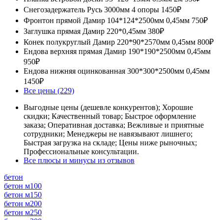
Снегозадержатель Русь 3000мм 4 опоры
1450₽
Фронтон прямой Дамир 104*124*2500мм 0,45мм
750₽
Заглушка прямая Дамир 220*0,45мм
380₽
Конек полукруглый Дамир 220*90*2570мм 0,45мм
800₽
Ендова верхняя прямая Дамир 190*190*2500мм 0,45мм
950₽
Ендова нижняя оцинкованная 300*300*2500мм 0,45мм
1450₽
Все цены (229)
Выгодные цены (дешевле конкурентов); Хорошие
скидки; Качественный товар; Быстрое оформление
заказа; Оперативная доставка; Вежливые и приятные
сотрудники; Менеджеры не навязывают лишнего;
Быстрая загрузка на складе; Цены ниже рыночных;
Профессиональные консультации.
Все плюсы и минусы из отзывов
бетон
бетон м100
бетон м150
бетон м200
бетон м250