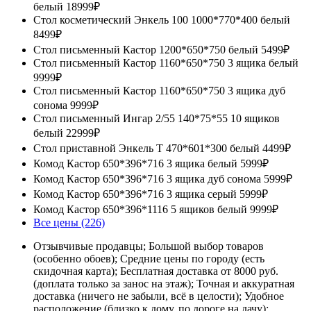
белый
18999₽
Стол косметический Энкель 100 1000*770*400 белый
8499₽
Стол письменный Кастор 1200*650*750 белый
5499₽
Стол письменный Кастор 1160*650*750 3 ящика белый
9999₽
Стол письменный Кастор 1160*650*750 3 ящика дуб
сонома
9999₽
Стол письменный Ингар 2/55 140*75*55 10 ящиков
белый
22999₽
Стол приставной Энкель Т 470*601*300 белый
4499₽
Комод Кастор 650*396*716 3 ящика белый
5999₽
Комод Кастор 650*396*716 3 ящика дуб сонома
5999₽
Комод Кастор 650*396*716 3 ящика серый
5999₽
Комод Кастор 650*396*1116 5 ящиков белый
9999₽
Все цены (226)
Отзывчивые продавцы; Большой выбор товаров
(особенно обоев); Средние цены по городу (есть
скидочная карта); Бесплатная доставка от 8000 руб.
(доплата только за занос на этаж); Точная и аккуратная
доставка (ничего не забыли, всё в целости); Удобное
расположение (близко к дому, по дороге на дачу);