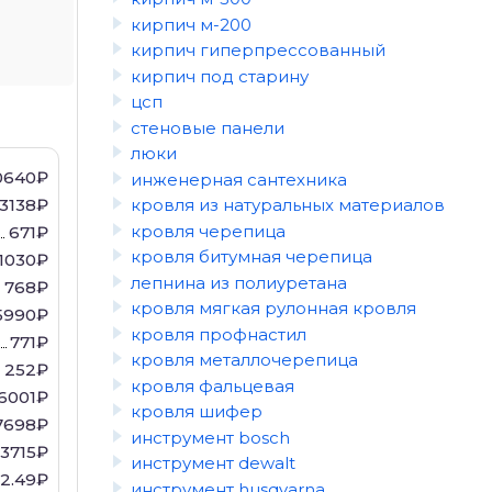
кирпич м-200
кирпич гиперпрессованный
кирпич под старину
цсп
стеновые панели
люки
0640₽
инженерная сантехника
3138₽
кровля из натуральных материалов
кровля черепица
671₽
кровля битумная черепица
1030₽
лепнина из полиуретана
768₽
кровля мягкая рулонная кровля
5990₽
кровля профнастил
771₽
кровля металлочерепица
252₽
кровля фальцевая
6001₽
кровля шифер
7698₽
инструмент bosch
3715₽
инструмент dewalt
62.49₽
инструмент husqvarna