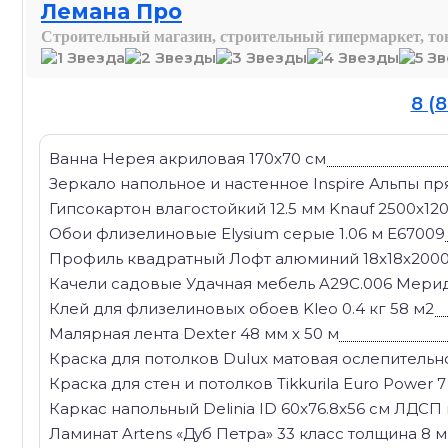
Лемана Про
Строительный магазин, строительный гипермаркет, то
8 (
Ванна Нерея акриловая 170x70 см
Зеркало напольное и настенное Inspire Альпы п
Гипсокартон влагостойкий 12.5 мм Knauf 2500x120
Обои флизелиновые Elysium серые 1.06 м Е67009
Профиль квадратный Лофт алюминий 18x18x200
Качели садовые Удачная мебель A29C.006 Мерид
Клей для флизелиновых обоев Kleo 0.4 кг 58 м2
Малярная лента Dexter 48 мм х 50 м
Краска для потолков Dulux матовая ослепительно
Краска для стен и потолков Tikkurila Euro Power
Каркас напольный Delinia ID 60x76.8x56 см ЛДСП
Ламинат Artens «Дуб Петра» 33 класс толщина 8 мм