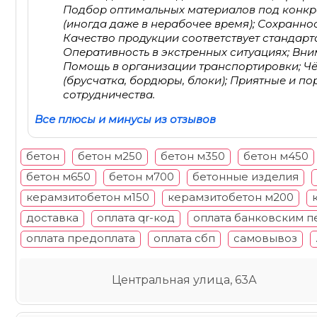
Подбор оптимальных материалов под конкре
(иногда даже в нерабочее время); Сохраннос
Качество продукции соответствует стандарта
Оперативность в экстренных ситуациях; Вн
Помощь в организации транспортировки; Ч
(брусчатка, бордюры, блоки); Приятные и п
сотрудничества.
Все плюсы и минусы из отзывов
бетон
бетон м250
бетон м350
бетон м450
бетон м650
бетон м700
бетонные изделия
керамзитобетон м150
керамзитобетон м200
доставка
оплата qr-код
оплата банковским 
оплата предоплата
оплата сбп
самовывоз
Центральная улица, 63А