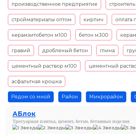
производственное предприятие
строител
стройматериалы оптом
кирпич
оплата 
керамзитобетон м100
бетон м300
керам
гравий
дробленый бетон
глина
гру
цементный раствор м100
цементный раств
асфальтная крошка
Рядом со мной
Район
Микрорайон
АБлок
Тротуарная плитка, цемент, бетон, бетонные изделия