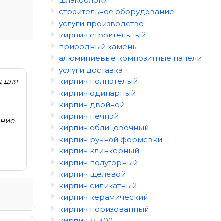
шлакоблоки
строительное оборудование
услуги производство
кирпич строительный
природный камень
алюминиевые композитные панели
услуги доставка
д для
кирпич полнотелый
кирпич одинарный
кирпич двойной
кирпич печной
ение
кирпич облицовочный
кирпич ручной формовки
кирпич клинкерный
кирпич полуторный
кирпич щелевой
кирпич силикатный
кирпич керамический
кирпич поризованный
кирпич м-300