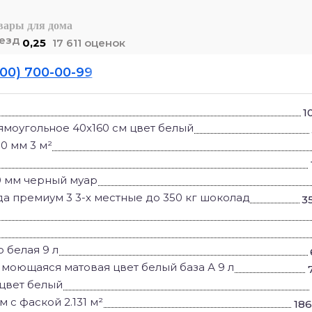
вары для дома
0,25
17 611 оценок
800) 700-00-99
1
рямоугольное 40x160 см цвет белый
0 мм 3 м²
0 мм черный муар
а премиум 3 3-х местные до 350 кг шоколад
3
 белая 9 л
 7 моющаяся матовая цвет белый база А 9 л
 цвет белый
 с фаской 2.131 м²
18