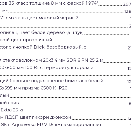
ов 33 класс толщина 8 мм с фаской 1.974²
297
1 м²
13
71 см сталь цвет матовый черный
пилен, цвет белое дерево (5 штук)
ышкой цвет прозрачный
ctor с кнопкой Blick, безободковый, с
2
стекловолокном 20x3.4 мм SDR 6 PN 25 2 м
0x800 мм 100 Вт с терморегулятором и
1
секций боковое подключение биметалл белый
1
5x595 мм призма 6500 К IP20
елый
ной слив
xtra 25 кг
см ЛДСП цвет гикори джексон
1
5 л AquaVerso ER V 1.5 кВт эмалированная