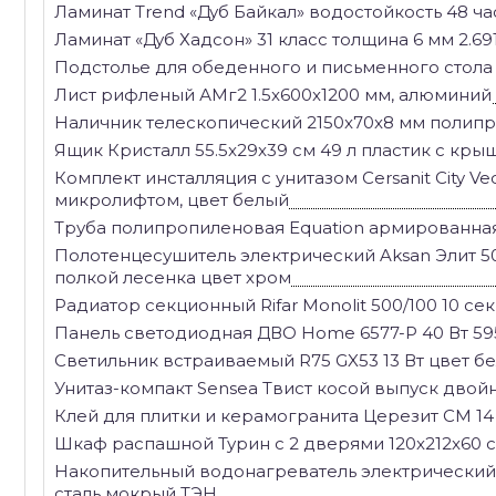
Ламинат Trend «Дуб Байкал» водостойкость 48 час
Ламинат «Дуб Хадсон» 31 класс толщина 6 мм 2.69
Подстолье для обеденного и письменного стола 
Лист рифленый АМг2 1.5x600x1200 мм, алюминий
Наличник телескопический 2150x70x8 мм полипро
Ящик Кристалл 55.5x29x39 см 49 л пластик с кр
Комплект инсталляция с унитазом Cersanit City Ve
микролифтом, цвет белый
Труба полипропиленовая Equation армированная 
Полотенцесушитель электрический Aksan Элит 50
полкой лесенка цвет хром
Радиатор секционный Rifar Monolit 500/100 10 
Панель светодиодная ДВО Home 6577-P 40 Вт 59
Светильник встраиваемый R75 GX53 13 Вт цвет б
Унитаз-компакт Sensea Твист косой выпуск двой
Клей для плитки и керамогранита Церезит CM 14 E
Шкаф распашной Турин с 2 дверями 120x212x60 
Накопительный водонагреватель электрический 8
сталь мокрый ТЭН