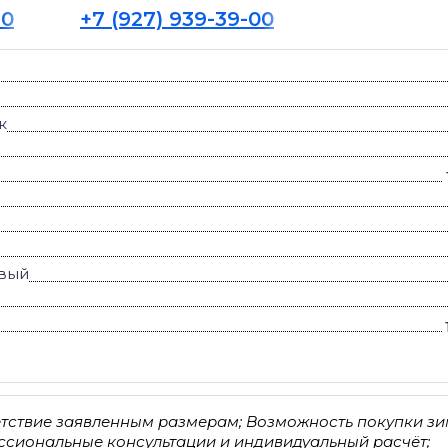
30
+7 (927) 939-39-00
к
вый
етствие заявленным размерам; Возможность покупки з
ессиональные консультации и индивидуальный расчёт;