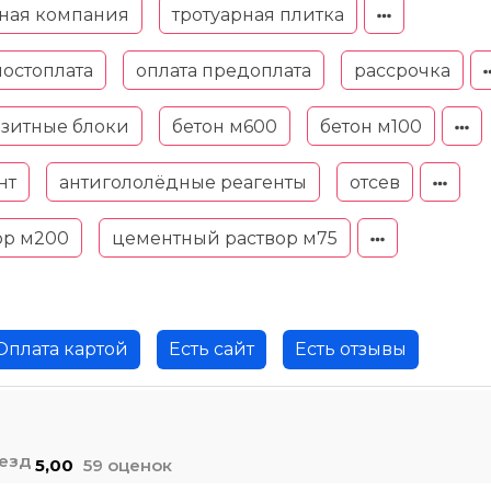
ьная компания
тротуарная плитка
постоплата
оплата предоплата
рассрочка
зитные блоки
бетон м600
бетон м100
нт
антигололёдные реагенты
отсев
ор м200
цементный раствор м75
Оплата картой
Есть сайт
Есть отзывы
5,00
59 оценок