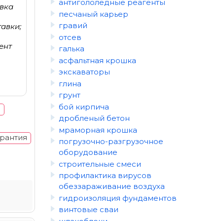
антигололёдные реагенты
авка
песчаный карьер
гравий
тавки;
отсев
ент
галька
асфальтная крошка
экскаваторы
глина
грунт
бой кирпича
0
дробленый бетон
мраморная крошка
арантия
погрузочно-разгрузочное
оборудование
строительные смеси
профилактика вирусов
обеззараживание воздуха
гидроизоляция фундаментов
винтовые сваи