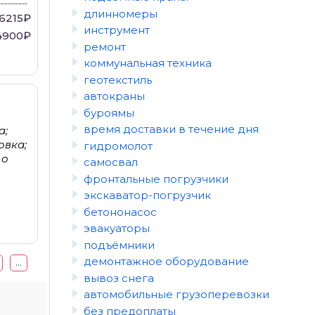
длинномеры
16215₽
инструмент
4900₽
ремонт
коммунальная техника
геотекстиль
автокраны
буроямы
время доставки в течение дня
а;
овка;
гидромолот
 о
самосвал
фронтальные погрузчики
экскаватор-погрузчик
бетононасос
эвакуаторы
подъёмники
демонтажное оборудование
...
вывоз снега
автомобильные грузоперевозки
без предоплаты