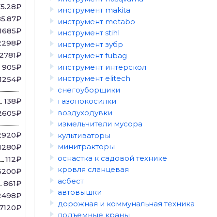
5.28₽
инструмент makita
85.87₽
инструмент metabo
1685₽
инструмент stihl
2298₽
инструмент зубр
2781₽
инструмент fubag
инструмент интерскол
905₽
инструмент elitech
1254₽
снегоуборщики
138₽
газонокосилки
воздуходувки
2605₽
измельчители мусора
2920₽
культиваторы
минитракторы
1280₽
оснастка к садовой технике
112₽
кровля сланцевая
6200₽
асбест
861₽
автовышки
2498₽
дорожная и коммунальная техника
7120₽
подъемные краны