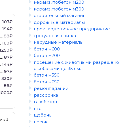
керамзитобетон м200
керамзитобетон м300
строительный магазин
107₽
дорожные материалы
154₽
производственное предприятие
тротуарная плитка
88₽
нерудные материалы
160₽
бетон м600
1250₽
бетон м700
87₽
посещение с животными разрешено
144₽
с собаками до 35 см.
97₽
бетон м550
330₽
бетон м650
86₽
ремонт зданий
1000₽
рассрочка
газобетон
пгс
щебень
имой
песок