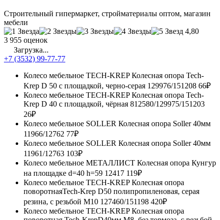
Строительный гипермаркет, стройматериалы оптом, магазин
мебели
4,80
3 955 оценок
Загрузка...
+7 (3532) 99-77-77
Колесо мебельное TECH-KREP Колесная опора Tech-
Krep D 50 с площадкой, черно-серая 129976/151208
66₽
Колесо мебельное TECH-KREP Колесная опора Tech-
Krep D 40 с площадкой, чёрная 812580/129975/151203
26₽
Колесо мебельное SOLLER Колесная опора Soller 40мм
11966/12762
77₽
Колесо мебельное SOLLER Колесная опора Soller 40мм
11961/12763
103₽
Колесо мебельное МЕТАЛЛИСТ Колесная опора Кунгур
на площадке d=40 h=59 12417
119₽
Колесо мебельное TECH-KREP Колесная опора
поворотнаяTech-Krep D50 полипропиленовая, серая
резина, с резьбой М10 127460/151198
420₽
Колесо мебельное TECH-KREP Колесная опора
поворотная Tech-KrepD40мм М8, без тормоза, с резьбой,