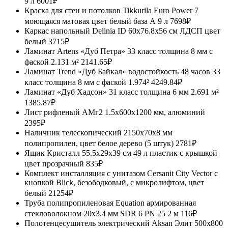
9 л
6001₽
Краска для стен и потолков Tikkurila Euro Power 7
моющаяся матовая цвет белый база А 9 л
7698₽
Каркас напольный Delinia ID 60x76.8x56 см ЛДСП цвет
белый
3715₽
Ламинат Artens «Дуб Петра» 33 класс толщина 8 мм с
фаской 2.131 м²
2141.65₽
Ламинат Trend «Дуб Байкал» водостойкость 48 часов 33
класс толщина 8 мм с фаской 1.974²
4249.84₽
Ламинат «Дуб Хадсон» 31 класс толщина 6 мм 2.691 м²
1385.87₽
Лист рифленый АМг2 1.5x600x1200 мм, алюминий
2395₽
Наличник телескопический 2150x70x8 мм
полипропилен, цвет белое дерево (5 штук)
2781₽
Ящик Кристалл 55.5x29x39 см 49 л пластик с крышкой
цвет прозрачный
835₽
Комплект инсталляция с унитазом Cersanit City Vector с
кнопкой Blick, безободковый, с микролифтом, цвет
белый
21254₽
Труба полипропиленовая Equation армированная
стекловолокном 20x3.4 мм SDR 6 PN 25 2 м
116₽
Полотенцесушитель электрический Aksan Элит 500x800