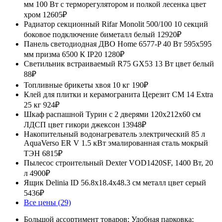
мм 100 Вт с терморегулятором и полкой лесенка цвет
хром
12605₽
Радиатор секционный Rifar Monolit 500/100 10 секций
боковое подключение биметалл белый
12920₽
Панель светодиодная ДВО Home 6577-P 40 Вт 595x595
мм призма 6500 К IP20
1280₽
Светильник встраиваемый R75 GX53 13 Вт цвет белый
88₽
Топливные брикеты хвоя 10 кг
190₽
Клей для плитки и керамогранита Церезит CM 14 Extra
25 кг
924₽
Шкаф распашной Турин с 2 дверями 120x212x60 см
ЛДСП цвет гикори джексон
13948₽
Накопительный водонагреватель электрический 85 л
AquaVerso ER V 1.5 кВт эмалированная сталь мокрый
ТЭН
6815₽
Пылесос строительный Dexter VOD1420SF, 1400 Вт, 20
л
4900₽
Ящик Delinia ID 56.8x18.4x48.3 см металл цвет серый
5436₽
Все цены (29)
Большой ассортимент товаров; Удобная парковка;