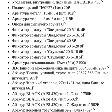
Угол метал. внутренний, песчаный HAUBERK
480₽
Подвес прямой П60*27 (1мм)
20₽
Арматура металл. 10мм 3м (шт)
182₽
Арматура металл. 8мм 3м (шт)
119₽
Опора для сыпычего грунта
6₽
Фиксатор арматуры 'Звездочка' 20 5-16.
4₽
Фиксатор арматуры 'Звездочка' 25 5-16.
5₽
Фиксатор арматуры 'Звездочка' 40
8₽
Фиксатор арматуры 'Звездочка' 50 6-20
9₽
Фиксатор арматуры 'Стульчик' 20 6-18
6₽
Фиксатор арматуры 'Стульчик' 35 6-18
5₽
Арматура стекловолокно 12мм (50м)
2190₽
3D-Панно из можжевельника на щите 500*500мм
2697₽
Абажур 'Волна', угловой, термо липа 29*27,5*6 'Банные
штучки'/1
977₽
Абажур 'Косичка' угловой, 27x11x31 см, липа Банные
штучки
661₽
Абажур BLACK (AISI 430) тип 1 'Огонь'
758₽
Абажур BLACK (AISI 430) тип 5
582₽
Абажур BLACK (AISI 430) тип 7 'Жар-птица'
582₽
Абажур веерный треугольный А-2 (Ольха)
624₽