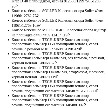
Krep D 40 с площадкой, чёрная 812580/129975/151203
26₽
Колесо мебельное SOLLER Колесная опора Soller 40мм
11966/12762
77₽
Колесо мебельное SOLLER Колесная опора Soller 40мм
11961/12763
103₽
Колесо мебельное МЕТАЛЛИСТ Колесная опора Кунгур
на площадке d=40 h=59 12417
119₽
Колесо мебельное TECH-KREP Колесная опора
поворотнаяTech-Krep D50 полипропиленовая, серая
резина, с резьбой М10 127460/151198
420₽
Колесо мебельное TECH-KREP Колесная опора
поворотная Tech-KrepD40мм М8, без тормоза, с резьбой,
черный нейлон 148468
87₽
Колесо мебельное TECH-KREP Колесная опора
поворотная Tech-Krep D40мм М8, с тормозом, с резьбой,
черный нейлон 148470
119₽
Колесо мебельное TECH-KREP Колесная опора
поворотнаяTech-Krep D50 полипропиленовая, серая
резина, подшипник скольжения 148487/151206
271₽
Колесо мебельное TECH-KREP Колесная опора
поворотнаяTech-Krep D75 полипропиленовая, серая
резина, подшипник скольжения 148488
907₽