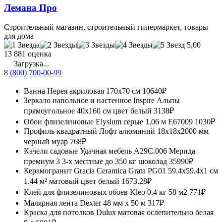
Лемана Про
Строительный магазин, строительный гипермаркет, товары
для дома
5,00
13 881 оценка
Загрузка...
8 (800) 700-00-99
Ванна Нерея акриловая 170x70 см
10640₽
Зеркало напольное и настенное Inspire Альпы
прямоугольное 40x160 см цвет белый
3138₽
Обои флизелиновые Elysium серые 1.06 м Е67009
1030₽
Профиль квадратный Лофт алюминий 18x18x2000 мм
черный муар
768₽
Качели садовые Удачная мебель A29C.006 Мерида
премиум 3 3-х местные до 350 кг шоколад
35990₽
Керамогранит Gracia Ceramica Grata PG01 59.4x59.4x1 см
1.44 м² матовый цвет белый
1673.28₽
Клей для флизелиновых обоев Kleo 0.4 кг 58 м2
771₽
Малярная лента Dexter 48 мм х 50 м
317₽
Краска для потолков Dulux матовая ослепительно белая