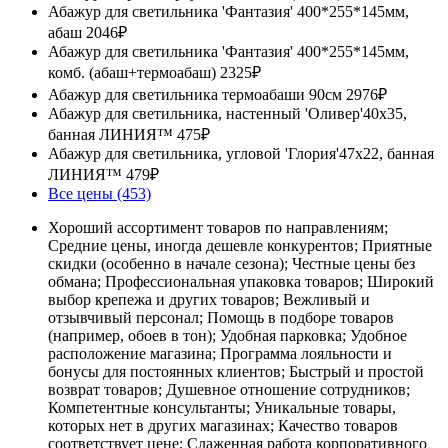
Абажур для светильника 'Фантазия' 400*255*145мм,
абаш
2046₽
Абажур для светильника 'Фантазия' 400*255*145мм,
комб. (абаш+термоабаш)
2325₽
Абажур для светильника термоабаши 90см
2976₽
Абажур для светильника, настенный 'Оливер'40х35,
банная ЛИНИЯ™
475₽
Абажур для светильника, угловой 'Глория'47х22, банная
ЛИНИЯ™
479₽
Все цены (453)
Хороший ассортимент товаров по направлениям;
Средние цены, иногда дешевле конкурентов; Приятные
скидки (особенно в начале сезона); Честные цены без
обмана; Профессиональная упаковка товаров; Широкий
выбор крепежа и других товаров; Вежливый и
отзывчивый персонал; Помощь в подборе товаров
(например, обоев в тон); Удобная парковка; Удобное
расположение магазина; Программа лояльности и
бонусы для постоянных клиентов; Быстрый и простой
возврат товаров; Душевное отношение сотрудников;
Компетентные консультанты; Уникальные товары,
которых нет в других магазинах; Качество товаров
соответствует цене; Слаженная работа корпоративного