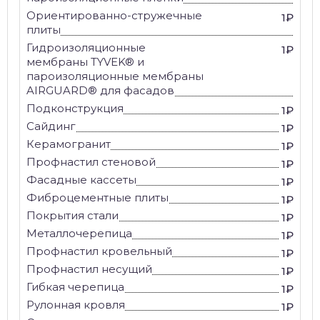
Ориентированно-стружечные
1₽
плиты
Гидроизоляционные
1₽
мембраны TYVEK® и
пароизоляционные мембраны
AIRGUARD® для фасадов
Подконструкция
1₽
Сайдинг
1₽
Керамогранит
1₽
Профнастил стеновой
1₽
Фасадные кассеты
1₽
Фиброцементные плиты
1₽
Покрытия стали
1₽
Металлочерепица
1₽
Профнастил кровельный
1₽
Профнастил несущий
1₽
Гибкая черепица
1₽
Рулонная кровля
1₽