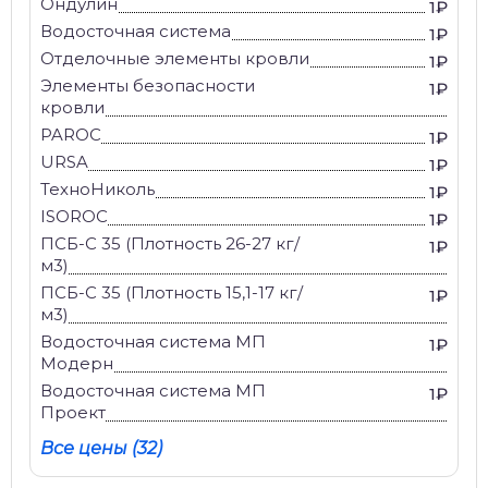
Ондулин
1₽
Водосточная система
1₽
Отделочные элементы кровли
1₽
Элементы безопасности
1₽
кровли
PAROC
1₽
URSA
1₽
ТехноНиколь
1₽
ISOROC
1₽
ПСБ-С 35 (Плотность 26-27 кг/
1₽
м3)
ПСБ-С 35 (Плотность 15,1-17 кг/
1₽
м3)
Водосточная система МП
1₽
Модерн
Водосточная система МП
1₽
Проект
Все цены (32)