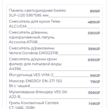
Панель светодиодная Sweko
899₽
SLP-U20 595*595 мм
Смеситель для кухни Teka-
4890₽
ALCUDIA
Смеситель д/ванны,
5900₽
однорычажный, латунь,
Accoona A7108
Смеситель д/раковины
3990₽
Venice.Gondola DA1022118
Смеситель д/кухни хром
6950₽
фильтр для питьевой воды
А4396
Йогуртница VES VYM-2
990₽
Миксер ENERGY EN-271 150
790₽
Вт.с чашей
Мультиварка-блендер VES SK-
3990₽
A22-B
Гриль Контактный Centek
1490₽
СТ-1465, 110Вт