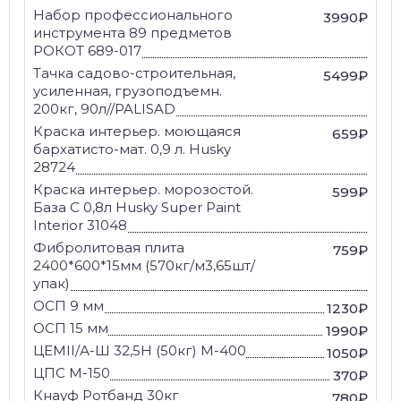
Набор профессионального
3990₽
инструмента 89 предметов
РОКОТ 689-017
Тачка садово-строительная,
5499₽
усиленная, грузоподъемн.
200кг, 90л//PALISAD
Краска интерьер. моющаяся
659₽
бархатисто-мат. 0,9 л. Husky
28724
Краска интерьер. морозостой.
599₽
База С 0,8л Husky Super Paint
Interior 31048
Фибролитовая плита
759₽
2400*600*15мм (570кг/м3,65шт/
упак)
ОСП 9 мм
1230₽
ОСП 15 мм
1990₽
ЦЕМII/А-Ш 32,5Н (50кг) М-400
1050₽
ЦПС М-150
370₽
Кнауф Ротбанд 30кг
780₽