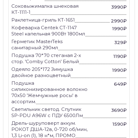
Соковыжималка шнековая
3990₽
КТ-1111-1
Раклетница-гриль КТ-1651
2990₽
Кофеварка Centek CT-1147
1990₽
Steel капельная 900Вт 1800мл
Герметик MasterTeks
329₽
санитарный 290мл
Подушка 70*70 стеганая 2-х
1190₽
стор. 'Comby Cotton' Белый
Одеяло 205*172 Зимушка
1990₽
двойное разноцветный
Подушка
649₽
силиконизированное волокно
70х50 'Жемчужные росы' в
ассортим.
Светильник светод. Спутник
3690₽
SP-PDU A96W с ПДУ 6500Лм
Дрель-шуруповерт аккум.
1590₽
РОКОТ ДША-12в, 0-720 об/мин,
1,3 Li-on (1), 18 н*м, ПРОМО