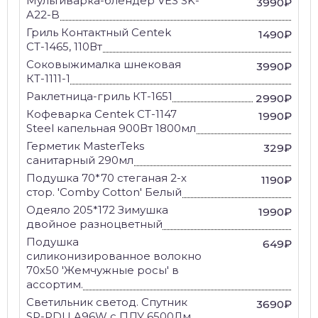
Мультиварка-блендер VES SK-
3990₽
A22-B
Гриль Контактный Centek
1490₽
СТ-1465, 110Вт
Соковыжималка шнековая
3990₽
КТ-1111-1
Раклетница-гриль КТ-1651
2990₽
Кофеварка Centek CT-1147
1990₽
Steel капельная 900Вт 1800мл
Герметик MasterTeks
329₽
санитарный 290мл
Подушка 70*70 стеганая 2-х
1190₽
стор. 'Comby Cotton' Белый
Одеяло 205*172 Зимушка
1990₽
двойное разноцветный
Подушка
649₽
силиконизированное волокно
70х50 'Жемчужные росы' в
ассортим.
Светильник светод. Спутник
3690₽
SP-PDU A96W с ПДУ 6500Лм