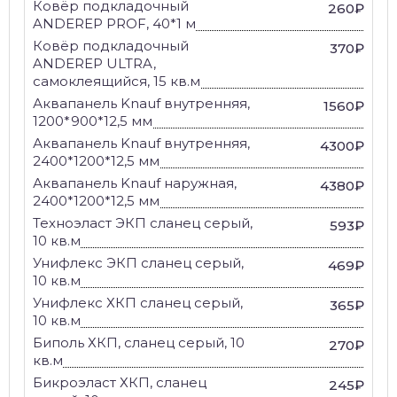
Ковёр подкладочный
260₽
ANDEREP PROF, 40*1 м
Ковёр подкладочный
370₽
ANDEREP ULTRA,
самоклеящийся, 15 кв.м
Аквапанель Knauf внутренняя,
1560₽
1200*900*12,5 мм
Аквапанель Knauf внутренняя,
4300₽
2400*1200*12,5 мм
Аквапанель Knauf наружная,
4380₽
2400*1200*12,5 мм
Техноэласт ЭКП сланец серый,
593₽
10 кв.м
Унифлекс ЭКП сланец серый,
469₽
10 кв.м
Унифлекс ХКП сланец серый,
365₽
10 кв.м
Биполь ХКП, сланец серый, 10
270₽
кв.м
Бикроэласт ХКП, сланец
245₽