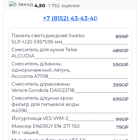
4,50
1 752 оценки
+7 (8152) 43-43-40
Панель светодиодная Sweko
899₽
SLP-U20 595*595 мм
Смеситель для кухни Teka-
4890₽
ALCUDIA
Смеситель д/ванны,
5900₽
однорычажный, латунь,
Accoona A7108
Смеситель д/раковины
3990₽
Venice.Gondola DA1022118
Смеситель д/кухни хром
6950₽
фильтр для питьевой воды
А4396
Йогуртница VES VYM-2
990₽
Миксер ENERGY EN-271 150
790₽
Вт.с чашей