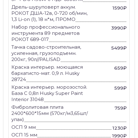
Дрель-шуруповерт аккум.
1590₽
РОКОТ ДША-12в, 0-720 об/мин,
1,3 Li-on (1), 18 н*м, ПРОМО
Набор профессионального
3990₽
инструмента 89 предметов
РОКОТ 689-017
Тачка садово-строительная,
5499₽
усиленная, грузоподъемн.
200кг, 90л//PALISAD
Краска интерьер. моющаяся
659₽
бархатисто-мат. 0,9 л. Husky
28724
Краска интерьер. морозостой.
599₽
База С 0,8л Husky Super Paint
Interior 31048
Фибролитовая плита
759₽
2400*600*15мм (570кг/м3,65шт/
упак)
ОСП 9 мм
1230₽
ОСП 15 мм
1990₽