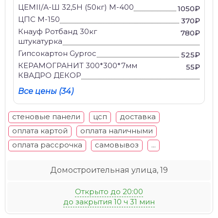
ЦЕМII/А-Ш 32,5Н (50кг) М-400
1050₽
ЦПС М-150
370₽
Кнауф Ротбанд 30кг
780₽
штукатурка
Гипсокартон Gyproc
525₽
КЕРАМОГРАНИТ 300*300*7мм
55₽
КВАДРО ДЕКОР
Все цены (34)
стеновые панели
цсп
доставка
оплата картой
оплата наличными
оплата рассрочка
самовывоз
...
Домостроительная улица, 19
Открыто до 20:00
до закрытия 10 ч 31 мин