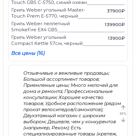
Touch GBS C-5750, синий океан
Гриль Weber угольный Master-
37900₽
Touch Prem E-5770, черный
Гриль Weber пеллетный
139900₽
SmokeFire EX4 GBS
Гриль Weber угольный
13900₽
Compact Kettle 57см, черный
Все цены (16)
Отзывчивые и вежливые продавцы;
Большой ассортимент товаров;
Приемлемые цены; Много мелочей для
дома и ремонта; Профессиональные
консультации; Хорошее качество
товаров; Удобное расположение (рядом
прокат велосипедов/самокатов);
10
%
Двухэтажный магазин с широким
выбором; Дешевле, чем у конкурентов
(например, Реком); Есть
специализированные товары (крепеж,