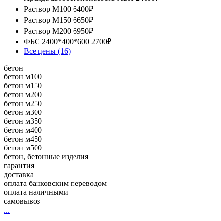
Раствор М100
6400₽
Раствор М150
6650₽
Раствор М200
6950₽
ФБС 2400*400*600
2700₽
Все цены (16)
бетон
бетон м100
бетон м150
бетон м200
бетон м250
бетон м300
бетон м350
бетон м400
бетон м450
бетон м500
бетон, бетонные изделия
гарантия
доставка
оплата банковским переводом
оплата наличными
самовывоз
...