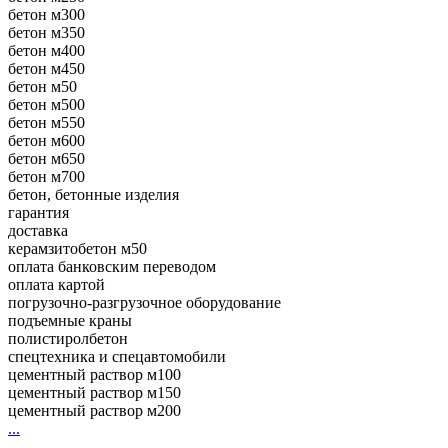
бетон м300
бетон м350
бетон м400
бетон м450
бетон м50
бетон м500
бетон м550
бетон м600
бетон м650
бетон м700
бетон, бетонные изделия
гарантия
доставка
керамзитобетон м50
оплата банковским переводом
оплата картой
погрузочно-разгрузочное оборудование
подъемные краны
полистиролбетон
спецтехника и спецавтомобили
цементный раствор м100
цементный раствор м150
цементный раствор м200
...