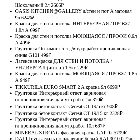
Шоколадный 2л
2606₽
OASIS KITCHEN@GALLERY д/стен и пот A матовая
9л
6249₽
Краска для стен и потолка ИНТЕРЬЕРНАЯ / ПРОФИ
1.8л А
699₽
Краска для стен и потолка МОЮЩАЯСЯ / ПРОФИ 0.9л
А
499₽
Грунтовка Оптимист 5 л д/внутр.работ проникающая
синяя G101
499₽
Латексная краска ДЛЯ СТЕН И ПОТОЛКА /
УНИВЕРСАЛ (интер.) 1.5кг
229₽
Краска для стен и потолка МОЮЩАЯСЯ / ПРОФИ 1.8л
А
949₽
TIKKURILA EURO SMART 2 A краска 9л
6699₽
Грунтовка 'Интерьерный ответ' акриловая
гл.проникновения д/внутр.работ 5л
350₽
Грунтовка бетонконтакт Ceresit CT-19/5 кг
908₽
Грунтовка бетонконтакт Ceresit CT-19/15 кг
2328₽
Грунтовка 'Интерьерный ответ' акриловая
гл.проникновения д/внутр.работ 10л
687₽
MINERAL STRONG фасадная краска LAP 9л
5799₽
DALI Грунт-эмаль по ржавчине Белый RAL9010 0.75л