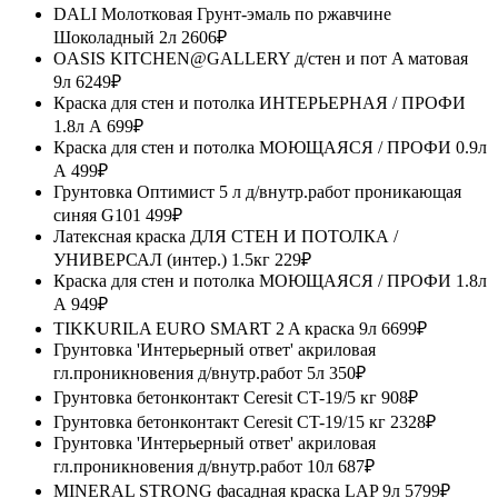
DALI Молотковая Грунт-эмаль по ржавчине
Шоколадный 2л
2606₽
OASIS KITCHEN@GALLERY д/стен и пот A матовая
9л
6249₽
Краска для стен и потолка ИНТЕРЬЕРНАЯ / ПРОФИ
1.8л А
699₽
Краска для стен и потолка МОЮЩАЯСЯ / ПРОФИ 0.9л
А
499₽
Грунтовка Оптимист 5 л д/внутр.работ проникающая
синяя G101
499₽
Латексная краска ДЛЯ СТЕН И ПОТОЛКА /
УНИВЕРСАЛ (интер.) 1.5кг
229₽
Краска для стен и потолка МОЮЩАЯСЯ / ПРОФИ 1.8л
А
949₽
TIKKURILA EURO SMART 2 A краска 9л
6699₽
Грунтовка 'Интерьерный ответ' акриловая
гл.проникновения д/внутр.работ 5л
350₽
Грунтовка бетонконтакт Ceresit CT-19/5 кг
908₽
Грунтовка бетонконтакт Ceresit CT-19/15 кг
2328₽
Грунтовка 'Интерьерный ответ' акриловая
гл.проникновения д/внутр.работ 10л
687₽
MINERAL STRONG фасадная краска LAP 9л
5799₽