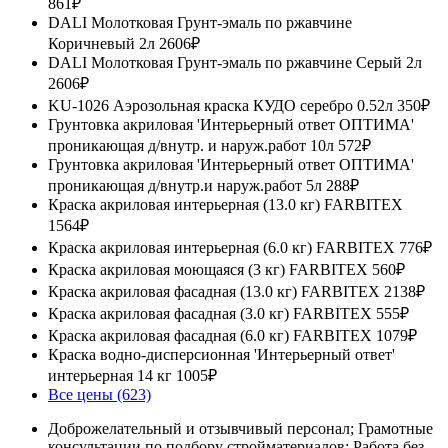
861₽
DALI Молотковая Грунт-эмаль по ржавчине
Коричневый 2л
2606₽
DALI Молотковая Грунт-эмаль по ржавчине Серый 2л
2606₽
KU-1026 Аэрозольная краска КУДО серебро 0.52л
350₽
Грунтовка акриловая 'Интерьерный ответ ОПТИМА'
проникающая д/внутр. и наруж.работ 10л
572₽
Грунтовка акриловая 'Интерьерный ответ ОПТИМА'
проникающая д/внутр.и наруж.работ 5л
288₽
Краска акриловая интерьерная (13.0 кг) FARBITEX
1564₽
Краска акриловая интерьерная (6.0 кг) FARBITEX
776₽
Краска акриловая моющаяся (3 кг) FARBITEX
560₽
Краска акриловая фасадная (13.0 кг) FARBITEX
2138₽
Краска акриловая фасадная (3.0 кг) FARBITEX
555₽
Краска акриловая фасадная (6.0 кг) FARBITEX
1079₽
Краска водно-дисперсионная 'Интерьерный ответ'
интерьерная 14 кг
1005₽
Все цены (623)
Доброжелательный и отзывчивый персонал; Грамотные
консультации по подбору стройматериалов; Работа без