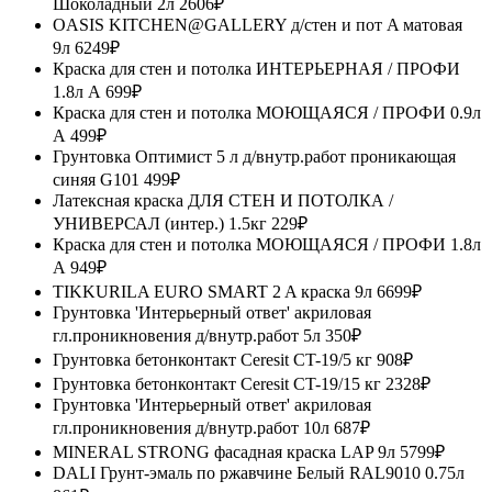
Шоколадный 2л
2606₽
OASIS KITCHEN@GALLERY д/стен и пот A матовая
9л
6249₽
Краска для стен и потолка ИНТЕРЬЕРНАЯ / ПРОФИ
1.8л А
699₽
Краска для стен и потолка МОЮЩАЯСЯ / ПРОФИ 0.9л
А
499₽
Грунтовка Оптимист 5 л д/внутр.работ проникающая
синяя G101
499₽
Латексная краска ДЛЯ СТЕН И ПОТОЛКА /
УНИВЕРСАЛ (интер.) 1.5кг
229₽
Краска для стен и потолка МОЮЩАЯСЯ / ПРОФИ 1.8л
А
949₽
TIKKURILA EURO SMART 2 A краска 9л
6699₽
Грунтовка 'Интерьерный ответ' акриловая
гл.проникновения д/внутр.работ 5л
350₽
Грунтовка бетонконтакт Ceresit CT-19/5 кг
908₽
Грунтовка бетонконтакт Ceresit CT-19/15 кг
2328₽
Грунтовка 'Интерьерный ответ' акриловая
гл.проникновения д/внутр.работ 10л
687₽
MINERAL STRONG фасадная краска LAP 9л
5799₽
DALI Грунт-эмаль по ржавчине Белый RAL9010 0.75л