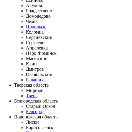
Есипово
Акулово
Рождествено
Домодедово
Чехов
Подольск
Коломна
Сергиевский
Сергеево
Апрелевка
Наро-Фоминск
Масюгино
Клин
Дмитров
Октябрьский
Балашиха
Тверская область
Мирный
Тверь
Белгородская область
Старый Оскол
Белгород
Воронежская область
Лиски
Борисоглебск