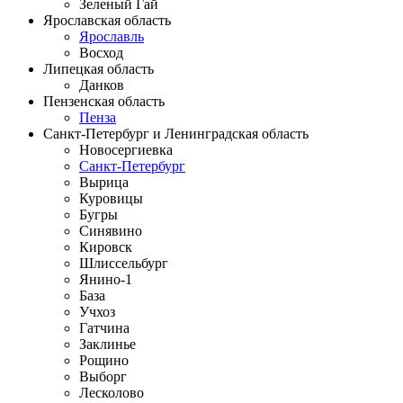
Зеленый Гай
Ярославская область
Ярославль
Восход
Липецкая область
Данков
Пензенская область
Пенза
Санкт-Петербург и Ленинградская область
Новосергиевка
Санкт-Петербург
Вырица
Куровицы
Бугры
Синявино
Кировск
Шлиссельбург
Янино-1
База
Учхоз
Гатчина
Заклинье
Рощино
Выборг
Лесколово