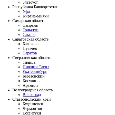
Златоуст
Республика Башкортостан
Уфа
Киргиз-Мияки
Самарская область
Сызрань
Тольятти
Самара
Саратовская область
Балаково
Пугачев
Саратов
Свердловская область
Талица
Нижний Тагил
Екатеринбург
Березовский
Косулино
Арамиль
Волгоградская область
Волгоград
Ставропольский край
Буденновск
Лермонтов
Ессентуки