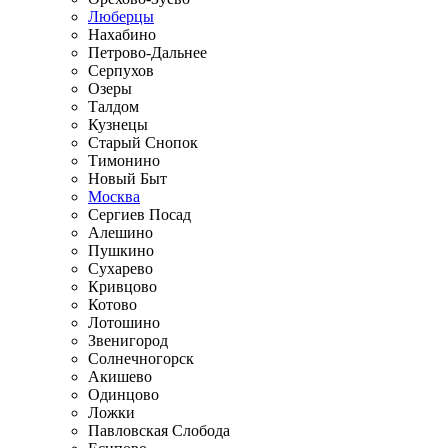
Люберцы
Нахабино
Петрово-Дальнее
Серпухов
Озеры
Талдом
Кузнецы
Старый Снопок
Тимонино
Новый Быт
Москва
Сергиев Посад
Алешино
Пушкино
Сухарево
Кривцово
Котово
Лотошино
Звенигород
Солнечногорск
Акишево
Одинцово
Ложки
Павловская Слобода