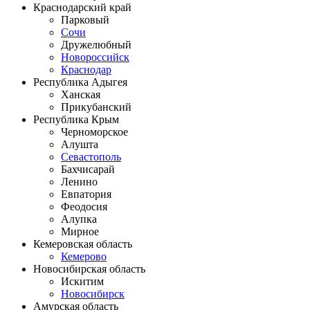
Краснодарский край
Парковый
Сочи
Дружелюбный
Новороссийск
Краснодар
Республика Адыгея
Ханская
Прикубанский
Республика Крым
Черноморское
Алушта
Севастополь
Бахчисарай
Ленино
Евпатория
Феодосия
Алупка
Мирное
Кемеровская область
Кемерово
Новосибирская область
Искитим
Новосибирск
Амурская область