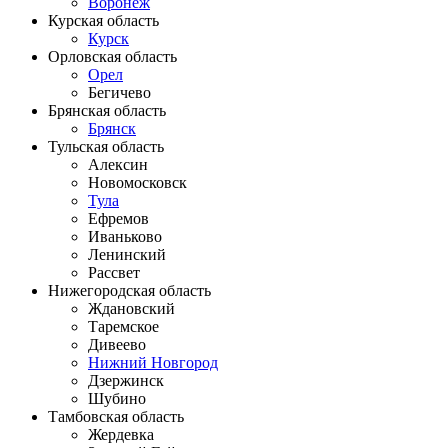
Воронеж
Курская область
Курск
Орловская область
Орел
Бегичево
Брянская область
Брянск
Тульская область
Алексин
Новомосковск
Тула
Ефремов
Иваньково
Ленинский
Рассвет
Нижегородская область
Ждановский
Таремское
Дивеево
Нижний Новгород
Дзержинск
Шубино
Тамбовская область
Жердевка