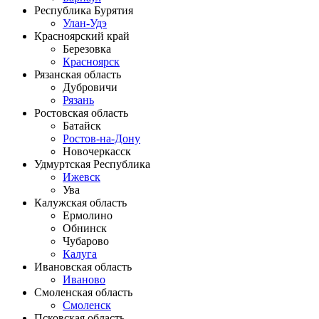
Республика Бурятия
Улан-Удэ
Красноярский край
Березовка
Красноярск
Рязанская область
Дубровичи
Рязань
Ростовская область
Батайск
Ростов-на-Дону
Новочеркасск
Удмуртская Республика
Ижевск
Ува
Калужская область
Ермолино
Обнинск
Чубарово
Калуга
Ивановская область
Иваново
Смоленская область
Смоленск
Псковская область