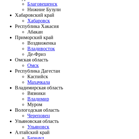
Благовещенск
Нижние Бузули
Хабаровский край
Хабаровск
Республика Хакасия
Абакан
Приморский край
Воздвиженка
Владивосток
Де-Фриз
Омская область
Омск
Республика Дагестан
Каспийск
Махачкала
Владимирская область
Вязники
Владимир
Муром
Вологодская область
Череповец
Ульяновская область
Ульяновск
Алтайский край
Барнаул