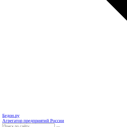
Бедон.
ру
Агрегатор предприятий России