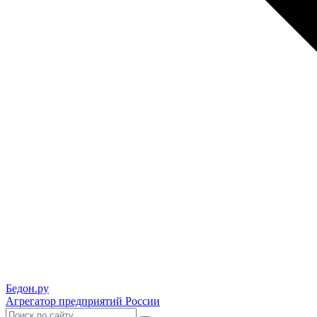
Бедон.
ру
Агрегатор предприятий России