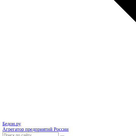
Бедон.
ру
Агрегатор предприятий России