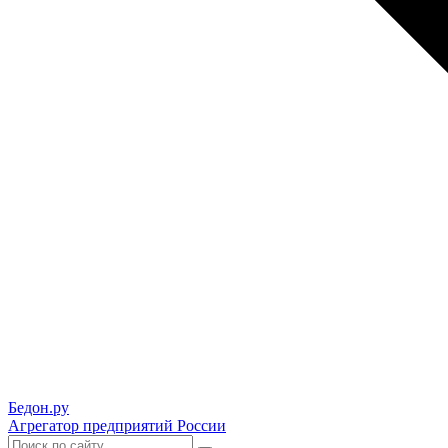
Бедон.
ру
Агрегатор предприятий России