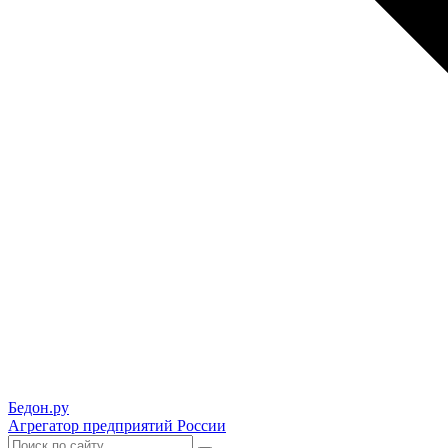
Бедон.
ру
Агрегатор предприятий России