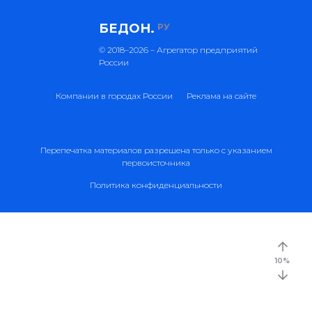
БЕДОН.
РУ
© 2018–2026 – Агрегатор предприятий
России
Компании в городах России
Реклама на сайте
Перепечатка материалов разрешена только с указанием
первоисточника
Политика конфиденциальности
10
%