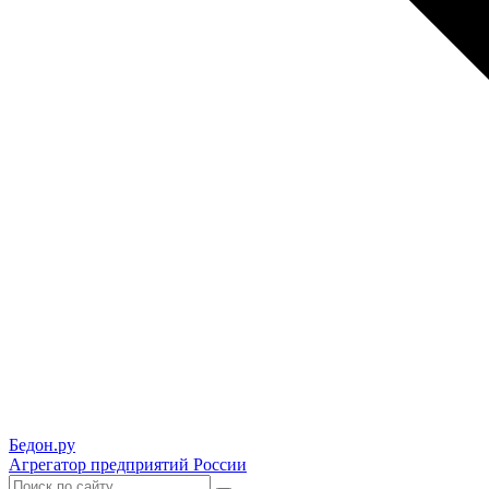
Бедон.
ру
Агрегатор предприятий России