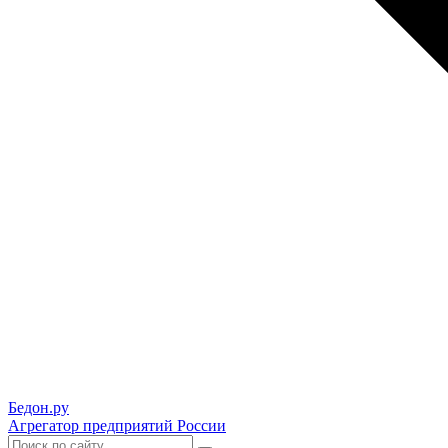
Бедон.
ру
Агрегатор предприятий России