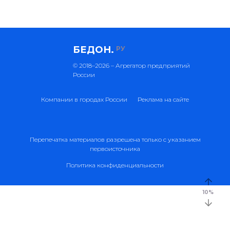
БЕДОН.
РУ
© 2018–2026 – Агрегатор предприятий
России
Компании в городах России
Реклама на сайте
Перепечатка материалов разрешена только с указанием
первоисточника
Политика конфиденциальности
10
%