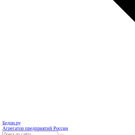
Бедон.
ру
Агрегатор предприятий России