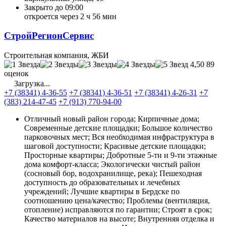
Закрыто до 09:00
откроется через 2 ч 56 мин
СтройРегионСервис
Строительная компания, ЖБИ
4,50
89
оценок
Загрузка...
+7 (38341) 4-36-55
+7 (38341) 4-36-51
+7 (38341) 4-26-31
+7
(383) 214-47-45
+7 (913) 770-94-00
Отличный новый район города; Кирпичные дома;
Современные детские площадки; Большое количество
парковочных мест; Вся необходимая инфраструктура в
шаговой доступности; Красивые детские площадки;
Просторные квартиры; Добротные 5-ти и 9-ти этажные
дома комфорт-класса; Экологически чистый район
(сосновый бор, водохранилище, река); Пешеходная
доступность до образовательных и лечебных
учреждений; Лучшие квартиры в Бердске по
соотношению цена/качество; Проблемы (вентиляция,
отопление) исправляются по гарантии; Строят в срок;
Качество материалов на высоте; Внутренняя отделка и