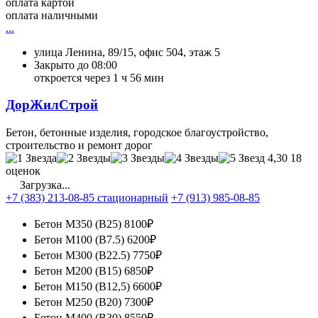
оплата картой
оплата наличными
...
улица Ленина, 89/15, офис 504, этаж 5
Закрыто до 08:00
откроется через 1 ч 56 мин
ДорЖилСтрой
Бетон, бетонные изделия, городское благоустройство,
строительство и ремонт дорог
4,30
18
оценок
Загрузка...
+7 (383) 213-08-85 стационарный
+7 (913) 985-08-85
Бетон М350 (В25)
8100₽
Бетон М100 (В7.5)
6200₽
Бетон М300 (В22.5)
7750₽
Бетон М200 (В15)
6850₽
Бетон М150 (В12,5)
6600₽
Бетон М250 (В20)
7300₽
Бетон М400 (B30)
8550₽