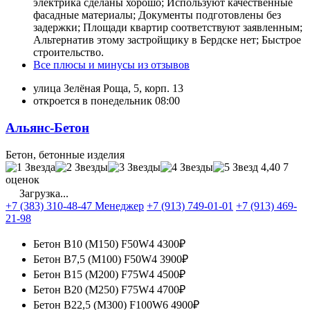
электрика сделаны хорошо; Используют качественные
фасадные материалы; Документы подготовлены без
задержки; Площади квартир соответствуют заявленным;
Альтернатив этому застройщику в Бердске нет; Быстрое
строительство.
Все плюсы и минусы из отзывов
улица Зелёная Роща, 5, корп. 13
откроется в понедельник 08:00
Альянс-Бетон
Бетон, бетонные изделия
4,40
7
оценок
Загрузка...
+7 (383) 310-48-47 Менеджер
+7 (913) 749-01-01
+7 (913) 469-
21-98
Бетон В10 (М150) F50W4
4300₽
Бетон В7,5 (М100) F50W4
3900₽
Бетон В15 (М200) F75W4
4500₽
Бетон В20 (М250) F75W4
4700₽
Бетон В22,5 (М300) F100W6
4900₽