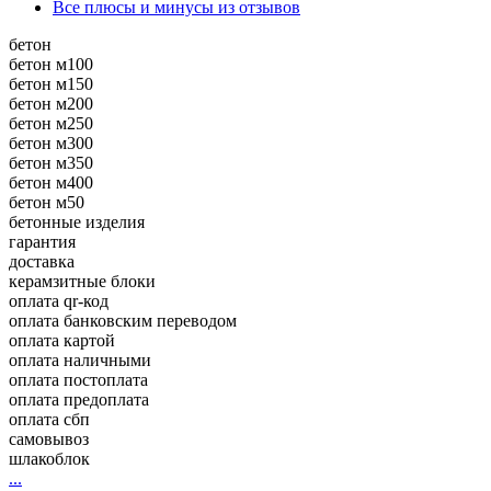
Все плюсы и минусы из отзывов
бетон
бетон м100
бетон м150
бетон м200
бетон м250
бетон м300
бетон м350
бетон м400
бетон м50
бетонные изделия
гарантия
доставка
керамзитные блоки
оплата qr-код
оплата банковским переводом
оплата картой
оплата наличными
оплата постоплата
оплата предоплата
оплата сбп
самовывоз
шлакоблок
...