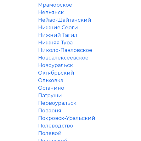
Мраморское
Невьянск
Нейво-Шайтанский
Нижние Серги
Нижний Тагил
Нижняя Тура
Николо-Павловское
Новоалексеевское
Новоуральск
Октябрьский
Ольховка
Останино
Патруши
Первоуральск
Поварня
Покровск-Уральский
Полеводство
Полевой
Полевской