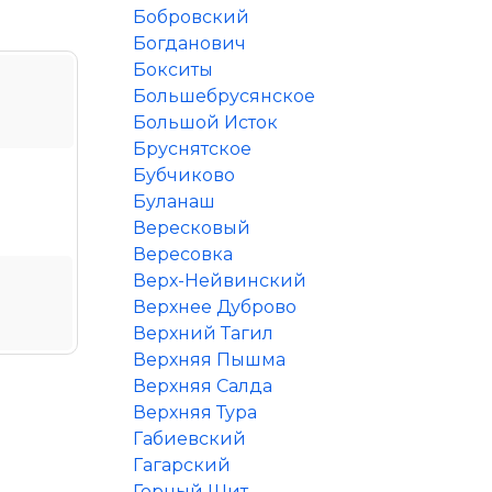
Бобровский
Богданович
Бокситы
Большебрусянское
Большой Исток
Бруснятское
Бубчиково
Буланаш
Вересковый
Вересовка
Верх-Нейвинский
Верхнее Дуброво
Верхний Тагил
Верхняя Пышма
Верхняя Салда
u
Верхняя Тура
Габиевский
Гагарский
Горный Щит