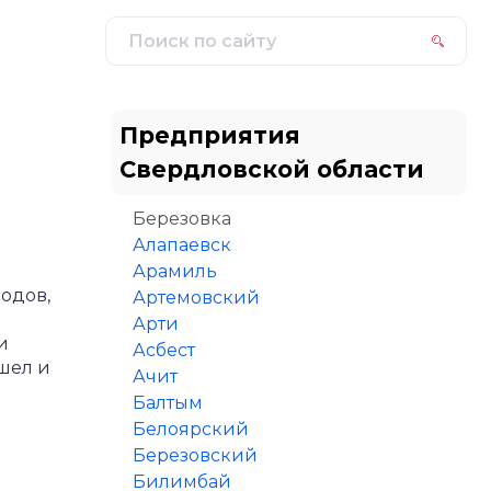
Предприятия
Свердловской области
Березовка
Алапаевск
Арамиль
одов,
Артемовский
Арти
и
Асбест
шел и
Ачит
Балтым
Белоярский
Березовский
Билимбай