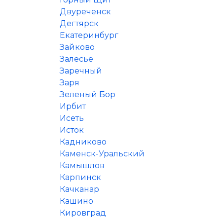
Двуреченск
Дегтярск
Екатеринбург
Зайково
Залесье
Заречный
Заря
Зеленый Бор
Ирбит
Исеть
Исток
Кадниково
Каменск-Уральский
Камышлов
Карпинск
Качканар
Кашино
Кировград