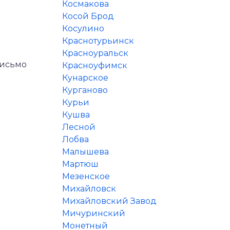
Космакова
Косой Брод
Косулино
Краснотурьинск
Красноуральск
письмо
Красноуфимск
Кунарское
Курганово
Курьи
Кушва
Лесной
Лобва
Малышева
Мартюш
Мезенское
Михайловск
Михайловский Завод
Мичуринский
Монетный