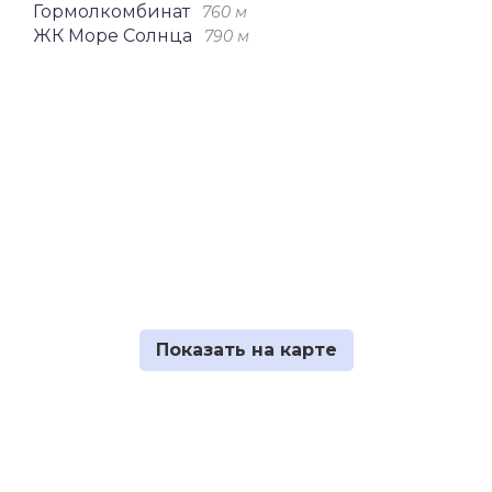
Гормолкомбинат
760 м
ЖК Море Солнца
790 м