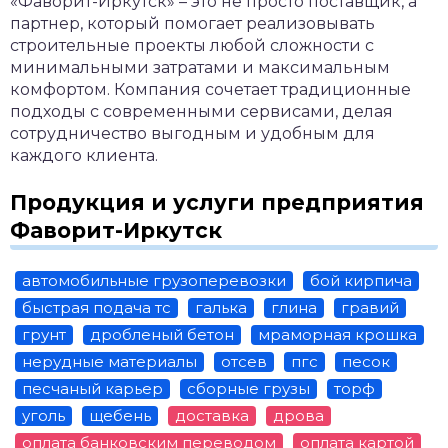
«Фаворит-Иркутск» – это не просто поставщик, а
партнер, который помогает реализовывать
строительные проекты любой сложности с
минимальными затратами и максимальным
комфортом. Компания сочетает традиционные
подходы с современными сервисами, делая
сотрудничество выгодным и удобным для
каждого клиента.
Продукция и услуги предприятия
Фаворит-Иркутск
автомобильные грузоперевозки
бой кирпича
быстрая подача тс
галька
глина
гравий
грунт
дробленый бетон
мраморная крошка
нерудные материалы
отсев
пгс
песок
песчаный карьер
сборные грузы
торф
уголь
щебень
доставка
дрова
оплата банковским переводом
оплата картой