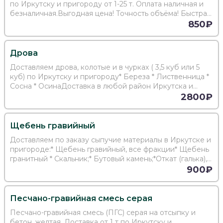
по Иркутску и пригороду от 1-25 т. Оплата наличная и
безналичная.Выгодная цена! Точность объёма! Быстрая
доставка!
850₽
Дрова
Доставляем дрова, колотые и в чурках ( 3,5 куб или 5
куб) по Иркутску и пригороду* Береза * Лиственница *
Сосна * ОсинаДоставка в любой район Иркутска и
пригорода.Оплата по фактуНаличный и безналичный
2800₽
расчетГарантия объема!!!Лучшая цен...
Щебень гравийный
Доставляем по заказу сыпучие материалы в Иркутске и
пригороде:* Щебень гравийный, все фракции* Щебень
гранитный * Скальник;* Бутовый камень;*Откат (галька),
камень.Подробная консультация по телефону
900₽
Индивидуальный подход к каждому клиенту...
Песчано-гравийная смесь серая
Песчано-гравийная смесь (ПГС) серая на отсыпку и
бетон, желтая. Доставка от 1 т по Иркутску и