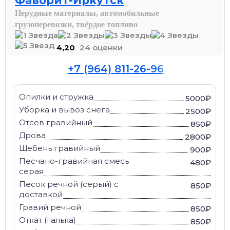
Фаворит-Иркутск
Нерудные материалы, автомобильные
грузоперевозки, твёрдое топливо
4,20
24 оценки
+7 (964) 811-26-96
Опилки и стружка
5000₽
Уборка и вывоз снега
2500₽
Отсев гравийный
850₽
Дрова
2800₽
Щебень гравийный
900₽
Песчано-гравийная смесь
480₽
серая
Песок речной (серый) с
850₽
доставкой
Гравий речной
850₽
Откат (галька)
850₽