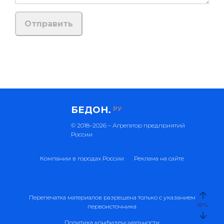
БЕДОН.
РУ
© 2018–2026 – Агрегатор предприятий
России
Компании в городах России
Реклама на сайте
Перепечатка материалов разрешена только с указанием
10
%
первоисточника
Политика конфиденциальности